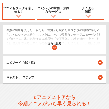
アニメもブックも
楽し
こだわりの機能／
お得
よくある
める！
なサービス
質問
突然の襲撃を受けた上条たち。運河から現れた巨大な氷の帆船に乗り込
むことになった上条とオルソラは、そこで意外な人物--アニェーゼと顔
を合わせる。氷の帆船は大規模霊装『女王艦隊』の護衛艦の一隻で、彼
女は侵入者である上条たちの捜索を手伝っていたのだという。彼女は罪
さらに見る
人として『法の書』事件の責任をとらされ、同じ部隊のシスターたちは
『女王艦隊』で使役されていたのだ。ここから逃げたいのなら、自分の
言うことを聞けと取引を持ちかけるアニェーゼ。その取引内容とは、ア
ニェーゼ奪還を企てるも捕まってしまったルチアとアンジェレネの確保
エピソード（全24話）
だった。部下を助けてほしいと懇願するアニェーゼの言葉に従い、どう
にか二人の救出に成功する上条たち。
SF/ファンタジー
キャスト ／ スタッフ
アクション/バトル
シリーズ／関連のアニメ作品
dアニメストアなら
今期アニメがいち早く見られる！
とある魔術の禁書目録