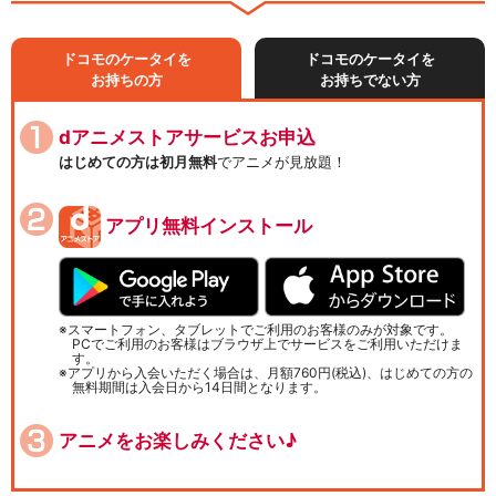
ドコモのケータイを
ドコモのケータイを
お持ちの方
お持ちでない方
dアニメストアサービスお申込
はじめての方は初月無料
でアニメが見放題！
アプリ無料インストール
スマートフォン、タブレットでご利用のお客様のみが対象です。
PCでご利用のお客様はブラウザ上でサービスをご利用いただけま
す。
アプリから入会いただく場合は、月額760円(税込)、はじめての方の
無料期間は入会日から14日間となります。
アニメをお楽しみください♪