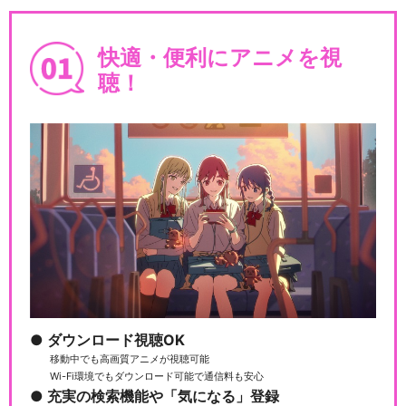
誓い言〜スコシだけもう一
度〜/IKU
快適・便利にアニメを視
聴！
No buts!/川田まみ
See visionS/川田まみ
Magic∞world/黒崎真音
ダウンロード視聴OK
移動中でも高画質アニメが視聴可能
Wi-Fi環境でもダウンロード可能で通信料も安心
充実の検索機能や「気になる」登録