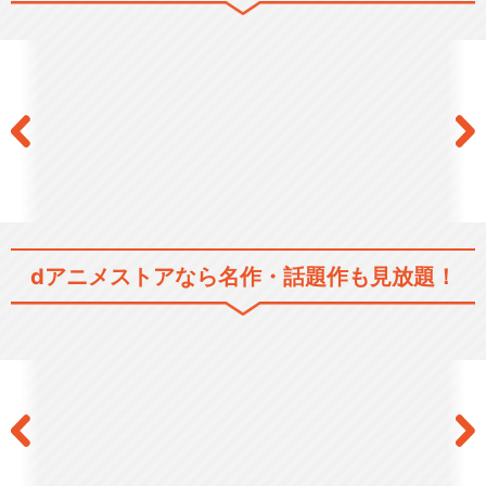
とある魔術の禁書目録Ⅲ
劇場版「とある魔術の禁書目
dアニメストアなら
名作・話題作も見放題！
録－エンデュミオンの…
とある科学の超電磁砲