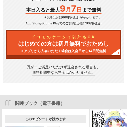
9
7
月
日
本日入ると最大
まで無料
※以降は月額660円(税込)がかかります。
App Store/Google Play
でのご契約は月額760円(税込)
ドコモのケータイ以外もOK
はじめての方は初月無料でおためし
※アプリから入会いただく場合は入会日から14日間無料
万が一ご満足いただけず
退会される場合も、
無料期間中なら料金はかかりません。
関連ブック（電子書籍）
このエピソードが読めます