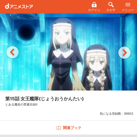
ログイン
さがす
メニュー
第15話 女王艦隊(じょうおうかんたい)
とある魔術の禁書目録Ⅱ
気になる登録数：
89652
関連ブック