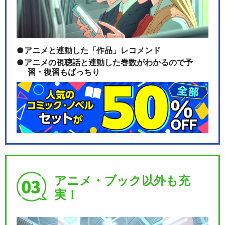
sister's noise/fripSide
アニメと連動した「作品」レコメンド
アニメの視聴話と連動した巻数がわかるので予
習・復習もばっちり
eternal reality/fripSide
閉じる
アニメ・ブック以外も充
実！