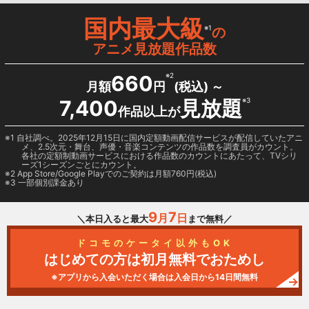
国内最大級
※1
の
アニメ見放題作品数
660
※2
月額
円
(税込) ～
7,400
見放題
※3
作品以上が
1 自社調べ。2025年12月15日に国内定額動画配信サービスが配信していたアニ
メ、2.5次元・舞台、声優・音楽コンテンツの作品数を調査員がカウント。
各社の定額制動画サービスにおける作品数のカウントにあたって、TVシリ
ーズ1シーズンごとにカウント。
2
App Store/Google Play
でのご契約は月額760円(税込)
3 一部個別課金あり
9
7
月
日
＼本日入ると最大
まで無料／
ドコモのケータイ以外もOK
はじめての方は初月無料でおためし
※アプリから入会いただく場合は入会日から14日間無料