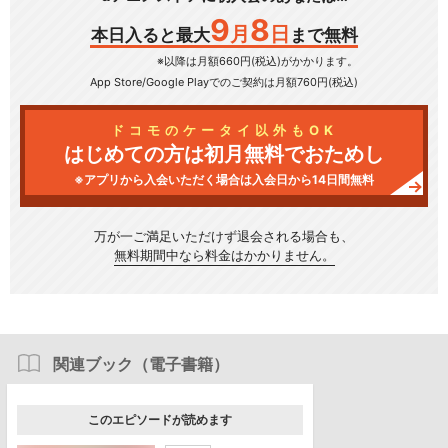
9
8
月
日
本日入ると最大
まで無料
※以降は月額660円(税込)がかかります。
App Store/Google Play
でのご契約は月額760円(税込)
ドコモのケータイ以外もOK
はじめての方は初月無料でおためし
※アプリから入会いただく場合は入会日から14日間無料
万が一ご満足いただけず
退会される場合も、
無料期間中なら料金はかかりません。
関連ブック（電子書籍）
このエピソードが読めます