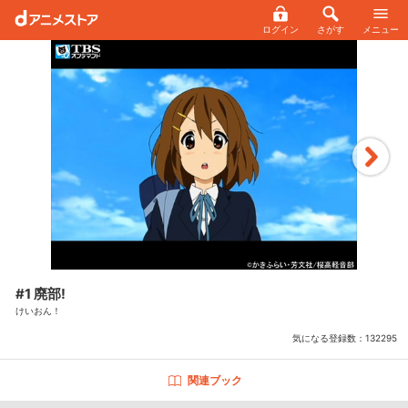
ログイン
さがす
メニュー
#1 廃部!
けいおん！
気になる登録数：
132295
関連ブック