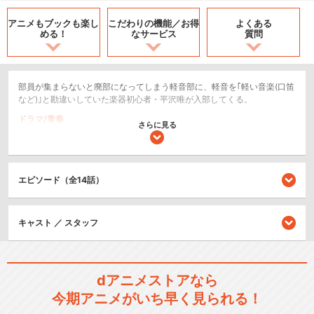
アニメもブックも
楽し
こだわりの機能／
お得
よくある
める！
なサービス
質問
部員が集まらないと廃部になってしまう軽音部に、軽音を｢軽い音楽(口笛
など)｣と勘違いしていた楽器初心者・平沢唯が入部してくる。
ドラマ/青春
さらに見る
日常/ほのぼの
シリーズ／関連のアニメ作品
エピソード（全14話）
けいおん！！
キャスト ／ スタッフ
dアニメストアなら
映画｢けいおん!｣
今期アニメがいち早く見られる！