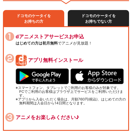
ドコモのケータイを
ドコモのケータイを
お持ちの方
お持ちでない方
dアニメストアサービスお申込
はじめての方は初月無料
でアニメが見放題！
アプリ無料インストール
スマートフォン、タブレットでご利用のお客様のみが対象です。
PCでご利用のお客様はブラウザ上でサービスをご利用いただけま
す。
アプリから入会いただく場合は、月額760円(税込)、はじめての方の
無料期間は入会日から14日間となります。
アニメをお楽しみください♪