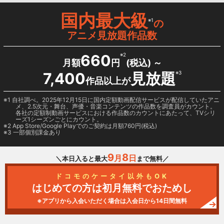
国内最大級
※1
の
アニメ見放題作品数
660
※2
月額
円
(税込) ～
7,400
見放題
※3
作品以上が
1 自社調べ。2025年12月15日に国内定額動画配信サービスが配信していたアニ
メ、2.5次元・舞台、声優・音楽コンテンツの作品数を調査員がカウント。
各社の定額制動画サービスにおける作品数のカウントにあたって、TVシリ
ーズ1シーズンごとにカウント。
2
App Store/Google Play
でのご契約は月額760円(税込)
3 一部個別課金あり
9
8
月
日
＼本日入ると最大
まで無料／
ドコモのケータイ以外もOK
はじめての方は初月無料でおためし
※アプリから入会いただく場合は入会日から14日間無料