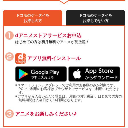
ドコモのケータイを
ドコモのケータイを
お持ちの方
お持ちでない方
dアニメストアサービスお申込
はじめての方は初月無料
でアニメが見放題！
アプリ無料インストール
スマートフォン、タブレットでご利用のお客様のみが対象です。
PCでご利用のお客様はブラウザ上でサービスをご利用いただけま
す。
アプリから入会いただく場合は、月額760円(税込)、はじめての方の
無料期間は入会日から14日間となります。
アニメをお楽しみください♪