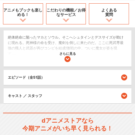
アニメもブックも
楽し
こだわりの機能／
お得
よくある
める！
なサービス
質問
絶体絶命に陥ったマカとソウル。そこへシュタインとデスサイズが助け
に現れる。死神様の命を受け、魔剣を倒しに来たのだ。ここに死武専最
強の職人と武器が再びコンビを結成!激戦の中、ついに魔女が姿を現
す…。
さらに見る
アクション/バトル
SF/ファンタジー
エピソード（全51話）
シリーズ／関連のアニメ作品
キャスト ／ スタッフ
ソウルイーターノット！
dアニメストアなら
今期アニメがいち早く見られる！