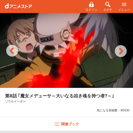
ログイン
さがす
メニュー
第8話 ｢魔女メデューサ～大いなる凶き魂を持つ者?～｣
ソウルイーター
気になる登録数：
90430
関連ブック