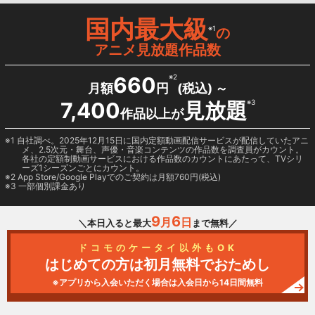
国内最大級
※1
の
アニメ見放題作品数
660
※2
月額
円
(税込) ～
7,400
見放題
※3
作品以上が
1 自社調べ。2025年12月15日に国内定額動画配信サービスが配信していたアニ
メ、2.5次元・舞台、声優・音楽コンテンツの作品数を調査員がカウント。
各社の定額制動画サービスにおける作品数のカウントにあたって、TVシリ
ーズ1シーズンごとにカウント。
2
App Store/Google Play
でのご契約は月額760円(税込)
3 一部個別課金あり
9
6
月
日
＼本日入ると最大
まで無料／
ドコモのケータイ以外もOK
はじめての方は初月無料でおためし
※アプリから入会いただく場合は入会日から14日間無料