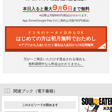
9
6
月
日
本日入ると最大
まで無料
※以降は月額660円(税込)がかかります。
App Store/Google Play
でのご契約は月額760円(税込)
ドコモのケータイ以外もOK
はじめての方は初月無料でおためし
※アプリから入会いただく場合は入会日から14日間無料
万が一ご満足いただけず
退会される場合も、
無料期間中なら料金はかかりません。
関連ブック（電子書籍）
このエピソードが読めます