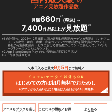
の
アニメ見放題作品数
660
※2
月額
円
(税込) ～
7,400
見放題
※3
作品以上が
1 自社調べ。2025年12月15日に国内定額動画配信サービスが配信していたアニ
メ、2.5次元・舞台、声優・音楽コンテンツの作品数を調査員がカウント。
各社の定額制動画サービスにおける作品数のカウントにあたって、TVシリ
ーズ1シーズンごとにカウント。
2
App Store/Google Play
でのご契約は月額760円(税込)
3 一部個別課金あり
9
5
月
日
＼本日入ると最大
まで無料／
ドコモのケータイ以外もOK
はじめての方は初月無料でおためし
※アプリから入会いただく場合は入会日から14日間無料
アニメもブックも
楽し
こだわりの機能／
お得
よくある