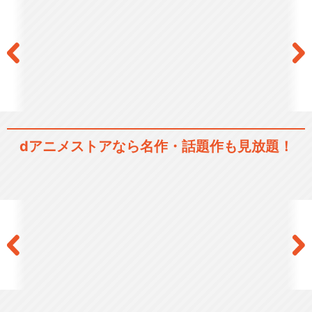
戦国BASARA Judge End
劇場版 戦国BASARA -The La
st …
dアニメストアなら
名作・話題作も見放題！
学園BASARA
閉じる