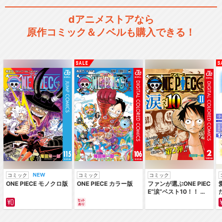
dアニメストアなら
原作コミック＆ノベルも購入できる！
コミック
コミック
コミック
ONE PIECE モノクロ版
ONE PIECE カラー版
ファンが選ぶONE PIEC
E“涙”ベスト10！！ ～
サバイバルの海 超新星
編～ カラー版