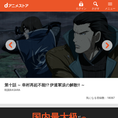
ログイン
さがす
メニュー
第十話 ～ 幸村再起不能!? 伊達軍涙の解散!! ～
戦国BASARA
気になる登録数：
18067
国内最大級
※1