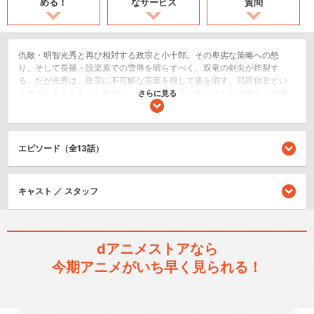
める！
なサービス
質問
仇敵・明智光秀と再び相対する政宗と小十郎。その卑劣な策略への怒
り、そして長篠・設楽原での雪辱を晴らすべく、双竜の剣尖が炸裂す
る。だが光秀は、政宗に不可解な言葉を残して姿を消す。武田信玄とい
う大きな支えを失った幸村は、物言わぬ主君の傍らでただ項垂れ、悲嘆
さらに見る
に暮れていた。やがて、織田信長が本能寺へ入ったとの情報がもたらさ
れる。小十郎はそれを信玄と謙信を欠いた東国の軍勢を誘い出すための
罠だと判断するが、政宗はあえて斬り込む意思を示すと、幸村の前でさ
らなる衝撃の発言をするのだった!
エピソード（全13話）
アクション/バトル
歴史/戦記
キャスト ／ スタッフ
シリーズ／関連のアニメ作品
dアニメストアなら
戦国BASARA弐
今期アニメがいち早く見られる！