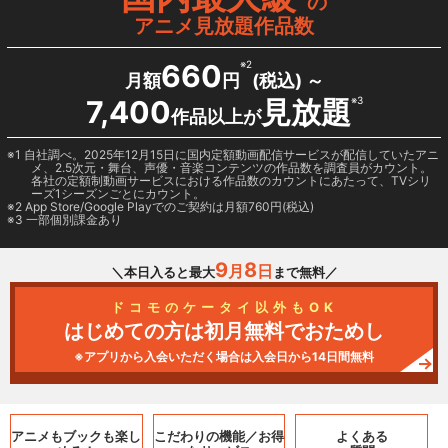
の
アニメ見放題作品数
660
※2
月額
円
(税込) ～
7,400
見放題
※3
作品以上が
1 自社調べ。2025年12月15日に国内定額動画配信サービスが配信していたアニ
メ、2.5次元・舞台、声優・音楽コンテンツの作品数を調査員がカウント。
各社の定額制動画サービスにおける作品数のカウントにあたって、TVシリ
ーズ1シーズンごとにカウント。
2
App Store/Google Play
でのご契約は月額760円(税込)
3 一部個別課金あり
9
8
月
日
＼本日入ると最大
まで無料／
ドコモのケータイ以外もOK
はじめての方は初月無料でおためし
※アプリから入会いただく場合は入会日から14日間無料
アニメもブックも
楽し
こだわりの機能／
お得
よくある