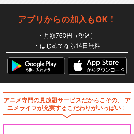
アプリからの加入もOK！
夜ノヤッターマン
月額760円（税込）
はじめてなら14日無料
タイムボカンシリーズ ゼン
ダマン
タイムボカン24
アニメ専門の見放題サービスだからこその、
ア
ニメライフが充実するこだわりがいっぱい！