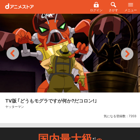
ログイン
さがす
メニュー
TV版 ｢どうもモグラですが何か?だコロン!｣
ヤッターマン
気になる登録数：
7203
国内最大級
※1