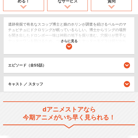
める！
なサービス
質問
遺跡発掘で有名なスコップ博士と娘のホリンが調査を続けるペルーのマ
チュピチュにドクロリングが眠っているらしい。博士からリングの場所
を聞き出したドロンボー一味は神殿の地下を掘り進む。穴掘りが苦手な
ヤッターワンを助けるため、ついに登場したヤッターモグラは何だかち
さらに見る
ょっと不平の多い、ミョーなメカだった!
アクション/バトル
ロボット/メカ
エピソード（全55話）
シリーズ／関連のアニメ作品
キャスト ／ スタッフ
タイムボカン
dアニメストアなら
今期アニメがいち早く見られる！
タイムボカンシリーズ タイ