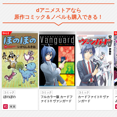
タイムボカン王道復古
dアニメストアなら
原作コミック＆ノベルも購入できる！
タイムボカン 2000 怪盗
きらめきマン
タイムボカン 逆襲の三悪人
コミック
コミック
コミック
ぼのぼの
フルカラー版 カードフ
カードファイト‼ ヴァ
ァイト‼ ヴァンガード
ンガード
タイムボカンシリーズ ヤッ
ターマン