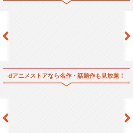
舞台「賭博黙示録カイジ」
中間管理録 トネガワ
dアニメストアなら
名作・話題作も見放題！
閉じる