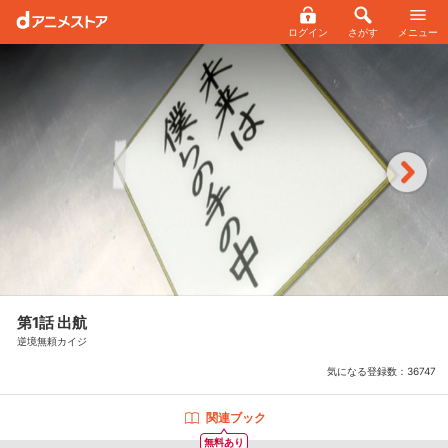
ログイン
さがす
メニュー
第1話 出航
逆境無頼カイジ
気になる登録数：
36747
関連ブック
無料あり