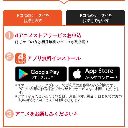
ドコモのケータイを
ドコモのケータイを
お持ちの方
お持ちでない方
dアニメストアサービスお申込
はじめての方は初月無料
でアニメが見放題！
アプリ無料インストール
スマートフォン、タブレットでご利用のお客様のみが対象です。
PCでご利用のお客様はブラウザ上でサービスをご利用いただけま
す。
アプリから入会いただく場合は、月額760円(税込)、はじめての方の
無料期間は入会日から14日間となります。
アニメをお楽しみください♪