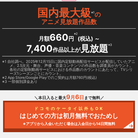
国内最大級
※1
の
アニメ見放題作品数
660
※2
月額
円
(税込) ～
7,400
見放題
※3
作品以上が
1 自社調べ。2025年12月15日に国内定額動画配信サービスが配信していたアニ
メ、2.5次元・舞台、声優・音楽コンテンツの作品数を調査員がカウント。
各社の定額制動画サービスにおける作品数のカウントにあたって、TVシリ
ーズ1シーズンごとにカウント。
2
App Store/Google Play
でのご契約は月額760円(税込)
3 一部個別課金あり
9
6
月
日
＼本日入ると最大
まで無料／
ドコモのケータイ以外もOK
はじめての方は初月無料でおためし
※アプリから入会いただく場合は入会日から14日間無料