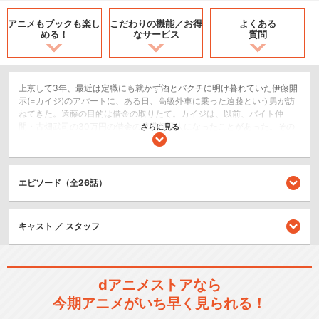
アニメもブックも
楽し
こだわりの機能／
お得
よくある
める！
なサービス
質問
上京して3年、最近は定職にも就かず酒とバクチに明け暮れていた伊藤開
示(=カイジ)のアパートに、ある日、高級外車に乗った遠藤という男が訪
ねてきた。遠藤の目的は借金の取りたて。カイジは、以前、バイト仲
間・古畑武司の30万円の借金の連帯保証人になったことがあった。その
さらに見る
古畑が1円も返済せずに失踪したらしいのだ。遠藤の事務所『遠藤金融』
に連れて行かれたカイジは、詳しい話を明かされて、愕然となった。
『遠藤金融』は、超高金利で金を貸す、いわゆる閣金。古畑が借りた30
万円は、なんと385万円にも膨らんでいた。カイジはその金利が違法だと
エピソード（全26話）
反論するが、遠藤は、公務員をしている姉やパート働きの母親にも手が
伸びる、と脅す。借金返済の手立てがないカイジは、困り果ててしまっ
た。そんなカイジの様子を見た遠藤は、提案をする・・・。
キャスト ／ スタッフ
ドラマ/青春
シリーズ／関連のアニメ作品
dアニメストアなら
今期アニメがいち早く見られる！
逆境無頼カイジ 破戒録篇