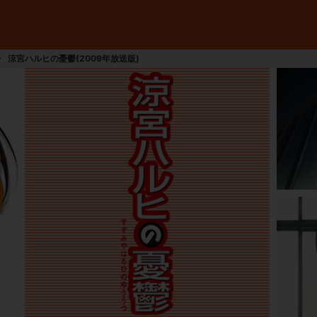
涼宮ハルヒの憂鬱(2009年放送版)