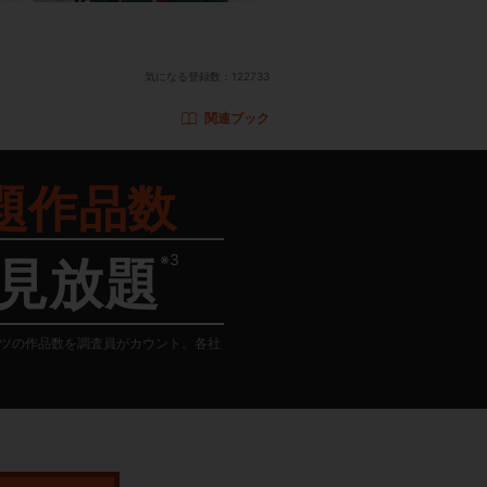
気になる登録数：
122733
関連ブック
題作品数
※3
見放題
テンツの作品数を調査員がカウント。各社