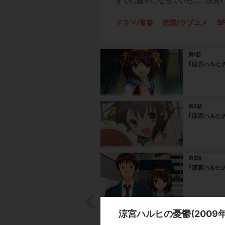
すでに超常になっていた…。涼宮ハ
ドラマ/青春
恋愛/ラブコメ
S
第1話
｢涼宮ハルヒの
第3話
｢涼宮ハルヒの
第5話
｢涼宮ハルヒの
第7話
涼宮ハルヒの憂鬱(2009
｢涼宮ハルヒ