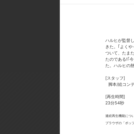
[スタッフ]
原作・構成協力:谷川 流／原作イ
ズ構成: 涼宮ハルヒとやっぱり愉
／総作画監督:西屋太志／美術監督
集:重村建吾(スタジオごんぐ)／音楽
ハルヒが監督
[製作年]
きた。｢よくや
2009年
ついて、たま
たのである!｢
(c)2006 谷川 流・いとうのいぢ／S
た。ハルヒの
[スタッフ]
脚本/絵コンテ
[再生時間]
23分54秒
今
連続再生機能につ
ブラウザの「ポッ