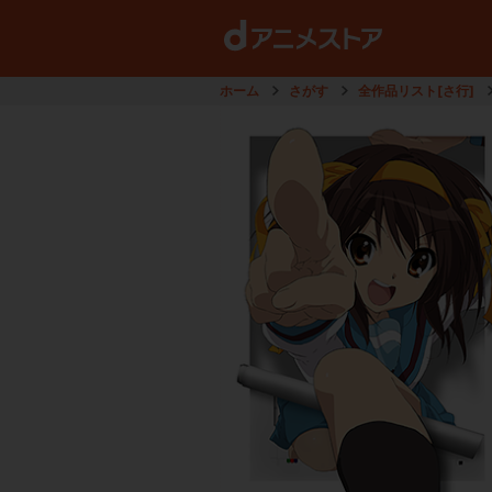
ホーム
さがす
全作品リスト[さ行]