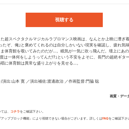
ラスト・キャラクター原案:いとうのいぢ／連載:角川スニーカー文庫刊 
快な仲間たち／団長:涼宮ハルヒ／団長代理:石原立也／団長補佐:武本康
視聴する
:田村せいき／撮影監督:中上竜太／設定:高橋博行／色彩設定:石田奈央美
:神前 暁(monaca)／アニメーション制作:京都アニメーション／製作:S
した超スペクタクルマジカルラブロマンス映画は、なんとか上映に漕ぎ
ったぞ、俺｣と褒めてくれるのは自分しかいない現実を確認し、疲れ気
たま体育館を覗いてみたのだが…。眠気が一気に吹っ飛んだ。壇上にあ
今度は一体何をしようってんだ!?｣という不安をよそに、長門の超絶ギタ
OS団 (c)2007,2008,2009 谷川 流・いとうのいぢ／SOS団
熱唱に体育館は異常な盛り上がりを見せる…。
/演出:山本 寛 ／演出補佐:渡邊政治 ／作画監督:門脇 聡
dアニメストアなら
画質・デー
期アニメがいち早く見られ
いては、
コチラ
をご確認下さい。
プアップブロック機能」により視聴できない場合がございます。詳しくは
FAQ
をご確認下さ