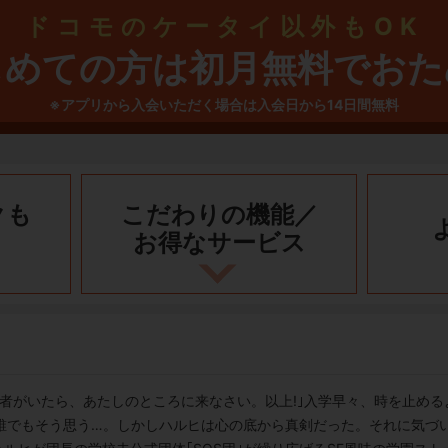
ドコモのケータイ以外もOK
じめての方は初月無料でおた
※アプリから入会いただく場合は入会日から14日間無料
クも
こだわりの機能／
お得なサービス
者がいたら、あたしのところに来なさい。以上!｣入学早々、時を止め
、誰でもそう思う…。しかしハルヒは心の底から真剣だった。それに気づ