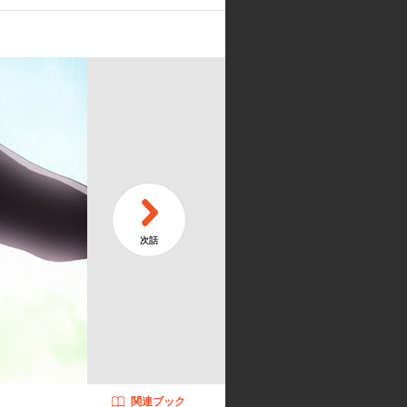
第
候群(前編)｣
｢
第
レスエイトI｣
｢
朝倉涼子:桑谷夏子／鶴屋さん:松岡
関連ブック