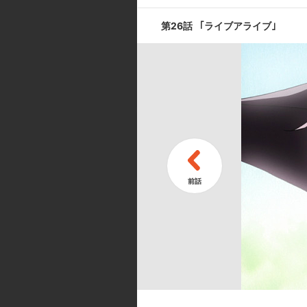
第26話
｢ライブアライブ｣
第9話
｢ミステリッ
第11話
｢孤島症候群(
キャスト ／ スタッフ
[キャスト]
涼宮ハルヒ:平野綾／キョン:杉田
由貴／谷口:白石稔／国木田:松元惠