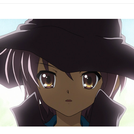
第10話
クサイン｣
｢孤島症
第12話
後編)｣
｢エンド
智和／長門有希:茅原実里／朝比奈みくる:後藤邑子／古泉一樹:小野大輔／
／キョン妹:あおきさやか 他