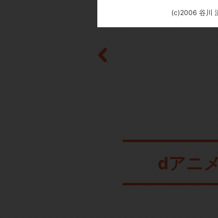
(c)2006 谷
dアニ