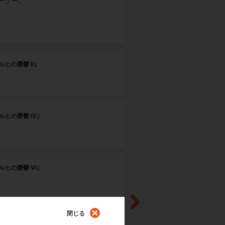
ーリー。
第
ルヒの憂鬱 Ⅱ｣
｢
第
ルヒの憂鬱 Ⅳ｣
｢
第
ルヒの憂鬱 Ⅵ｣
｢
第
閉じる
ラプソディ｣
｢