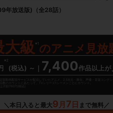
09年放送版)
（全28話）
最大級
※1
の
アニメ見放
※2
7,400
円
(税込) ～
｜
作品以上が
日に国内定額動画配信サービスが配信していたアニメ、2.5次元・舞台、声優・音楽コン
品数のカウントにあたって、TVシリーズ1シーズンごとにカウント。
月額760円(税込)
9
7
月
日
＼本日入ると最大
まで無料／