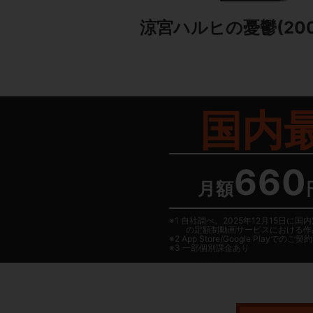
涼宮ハルヒの憂鬱(20
国内
660
月額
1 自社調べ。2025年12月15
の定額制動画サービスにおける作
2
App Store/Google Play
でのご契約は
3 一部個別課金あり