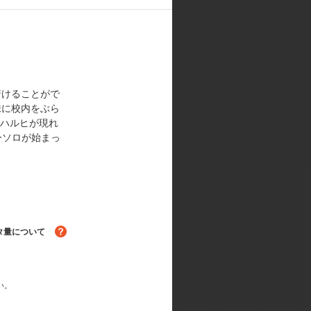
ザ・スニーカー 少年エース／シリー
弘／キャラクターデザイン:池田晶子
／音響監督:鶴岡陽太(楽音舎)／編
OS団
着けることがで
味に校内をぶら
のハルヒが現れ
ーソロが始まっ
タ量について
る！
い。