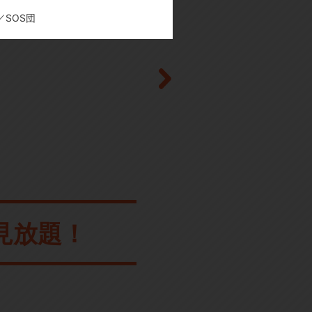
ぢ／SOS団
見放題！