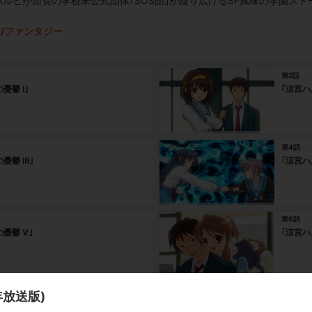
ルヒが団長の学校未公式団体｢SOS団｣が繰り広げるSF風味の学園スト
F/ファンタジー
第2話
憂鬱 I｣
｢涼宮ハ
第4話
憂鬱 Ⅲ｣
｢涼宮ハ
第6話
憂鬱 Ⅴ｣
｢涼宮ハ
第8話
年放送版)
の退屈｣
｢笹の葉