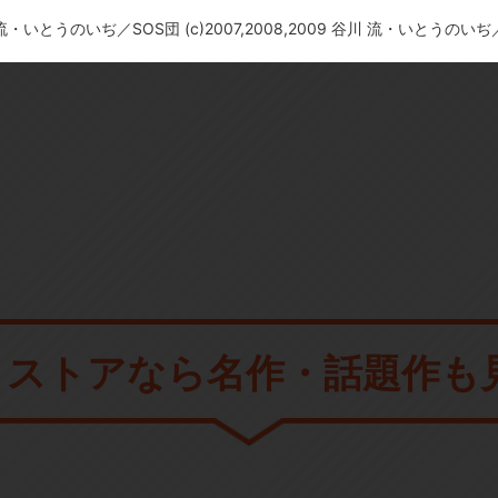
川 流・いとうのいぢ／SOS団 (c)2007,2008,2009 谷川 流・いとうのい
メストアなら
名作・話題作も