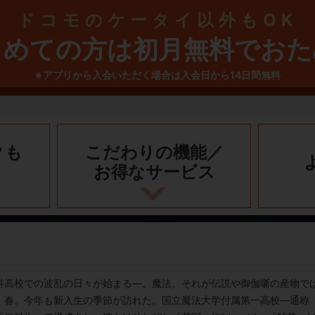
ドコモのケータイ以外もOK
じめての方は初月無料でおた
※アプリから入会いただく場合は入会日から14日間無料
クも
こだわりの機能／
お得なサービス
科高校での波乱の日々が始まる―。魔法。それが伝説や御伽噺の産物で
、春。今年も新入生の季節が訪れた。国立魔法大学付属第一高校―通称