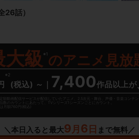
全26話）
最大級
※1
の
アニメ見放
※2
7,400
円
(税込) ～
｜
作品以上が
日に国内定額動画配信サービスが配信していたアニメ、2.5次元・舞台、声優・音楽コン
品数のカウントにあたって、TVシリーズ1シーズンごとにカウント。
月額760円(税込)
9
6
月
日
＼本日入ると最大
まで無料／