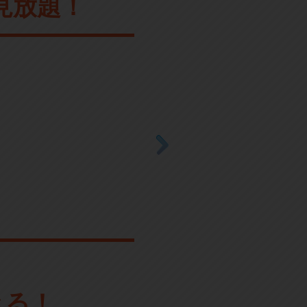
見放題！
きる！