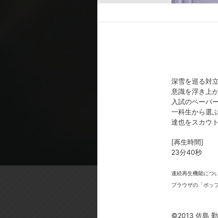
司波達也: 中村悠一／司波深雪: 
／光井ほのか: 雨宮 天／北山 雫:
香菜／市原鈴音:中原麻衣／中条あ
[スタッフ]
原作: 佐島 勤(電撃文庫刊)／監督
帆/宮前真一／アクション作画監督:
深雪を巡る対
出雲重機／美術デザイン: 石本剛啓/
意識を浮き上
裕樹／編集: 木村佳史子／音響監督:
入試のペーパ
一科生から選
[製作年]
達也をスカウ
2014年
[再生時間]
©2013 佐島 勤／ＫＡＤＯＫ
23分40秒
連続再生機能につ
ブラウザの「ポッ
©2013 佐