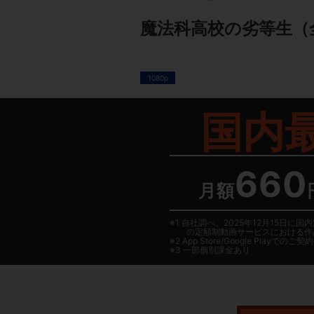
魔法科高校の劣等生
（
1080p
国内
660
月額
1 自社調べ。2025年12月15
の定額制動画サービスにおける作
2
App Store/Google Play
でのご契約は
3 一部個別課金あり