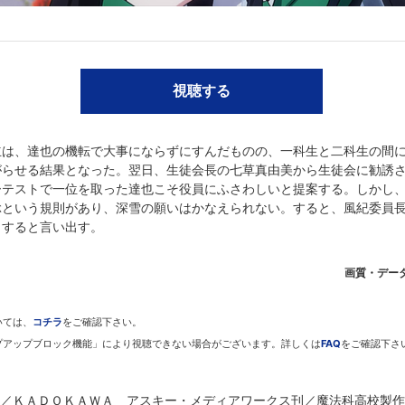
早見沙織／西城レオンハルト: 寺島拓篤／千葉エリカ: 内山夕実／柴田美月:
 巽 悠衣子／渡辺摩利: 井上麻里奈／服部刑部少丞範蔵: 木村良平／十文字
ずさ:小笠原早紀／壬生紗耶香:戸松遥／桐原武明:杉田智和／一条将輝:
視聴する
: 小野 学／原作イラスト/キャラクターデザイン: 石田可奈／副監督: 熊澤
 富岡隆司/岩瀧 智／サブキャラクターデザイン: 吉川真帆／CAD・メカ
立は、達也の機転で大事にならずにすんだものの、一科生と二科生の間
谷内優穂/平澤晃弘／美術監督: 小田理恵(草薙)／色彩設計: 野口幸恵／3
がらせる結果となった。翌日、生徒会長の七草真由美から生徒会に勧誘
 本山 哲／音響効果: 古谷友二／音楽: 岩崎 琢／アニメーション制作: 
ーテストで一位を取った達也こそ役員にふさわしいと提案する。しかし
ぶという規則があり、深雪の願いはかなえられない。すると、風紀委員
トすると言い出す。
ＡＷＡ アスキー・メディアワークス刊／魔法科高校製作委員会
画質・デー
いては、
コチラ
をご確認下さい。
プアップブロック機能」により視聴できない場合がございます。詳しくは
FAQ
をご確認下さ
dアニメストアなら
島 勤／ＫＡＤＯＫＡＷＡ アスキー・メディアワークス刊／魔法科高校製