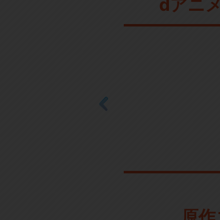
dアニ
原作