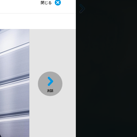
閉じる
第
編Ｉ
横
第
編ＩＩＩ
横
第
編Ｖ
横