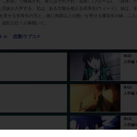
二科生』で構成され、彼らはそれぞれ『花冠』(ブルーム)、『雑草』(
兄妹が入学する。兄は、ある欠陥を抱える劣等生(ウィード)。妹は、全
ちを見せる劣等生の兄と、彼に肉親以上の想いを寄せる優等生の妹。二人
、波乱の日々が幕開いた。
トル
恋愛/ラブコメ
第2話
入学編
第4話
入学編
第6話
入学編V