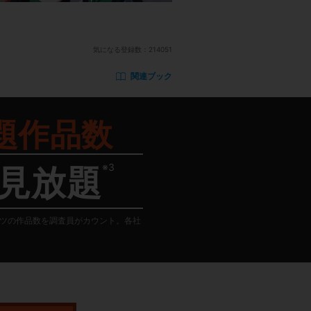
気になる登録数：
214051
関連ブック
題作品数
※3
見放題
テンツの作品数を調査員がカウント。各社