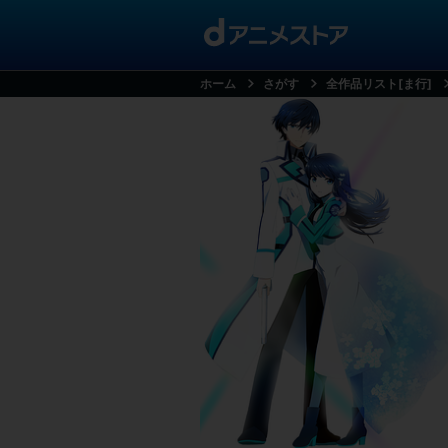
ホーム
さがす
全作品リスト[ま行]