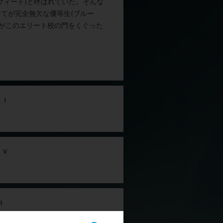
ウィード)と呼ばれていた。そんな
てが完全無欠な優等生(ブルー
がこのエリート校の門をくぐった
第
ＩＩ
九
第
ＩＶ
九
第
I
九