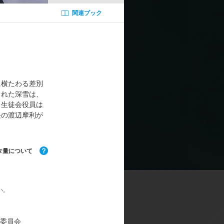
 佐藤聡美／吉田幹比古: 田丸篤志
関連ブック
克人: 諏訪部順一／七草真由美:花澤
松岡禎丞／吉祥寺真紅郎:村瀬歩
祐嗣／総作画監督: 石田可奈/吉川真
ニックデザイン: ジミー・ストーン/
に横たわる差別
D 監督: 籔田修平／撮影監督: 川下
された深雪は、
マッドハウス
、生徒会役員は
長の渡辺摩利が
タ量について
い。
作委員会