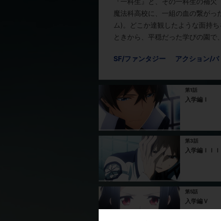
『一科生』と、その一科生の補欠『
魔法科高校に、一組の血の繋がった
ム)。どこか達観したような面持
ときから、平穏だった学びの園で
SF/ファンタジー
アクション/バ
第1話
入学編Ｉ
第3話
入学編ＩＩＩ
第5話
入学編Ｖ