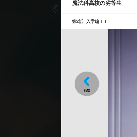
魔法科高校の劣等生
第7話
入学編VII
第2話
入学編ＩＩ
第9話
九校戦編ＩＩ
第11話
九校戦編ＩＶ
キャスト ／ スタッフ
[キャスト]