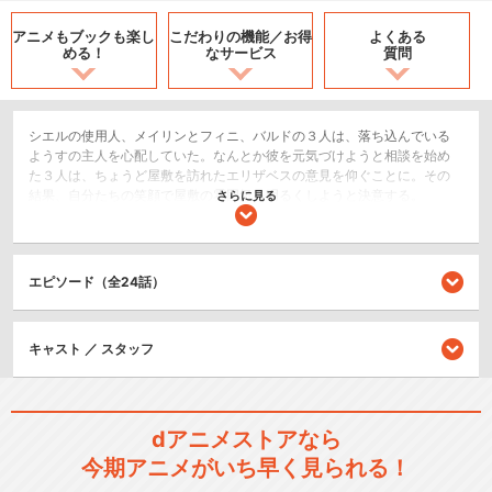
アニメもブックも
楽し
こだわりの機能／
お得
よくある
める！
なサービス
質問
シエルの使用人、メイリンとフィニ、バルドの３人は、落ち込んでいる
ようすの主人を心配していた。なんとか彼を元気づけようと相談を始め
た３人は、ちょうど屋敷を訪れたエリザベスの意見を仰ぐことに。その
結果、自分たちの笑顔で屋敷の雰囲気を明るくしようと決意する。
さらに見る
SF/ファンタジー
ホラー/サスペンス/推理
エピソード（全24話）
アクション/バトル
シリーズ／関連のアニメ作品
キャスト ／ スタッフ
黒執事Ⅱ
dアニメストアなら
今期アニメがいち早く見られる！