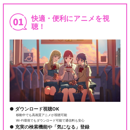
閉じる
快適・便利にアニメを視
聴！
ダウンロード視聴OK
移動中でも高画質アニメが視聴可能
Wi-Fi環境でもダウンロード可能で通信料も安心
充実の検索機能や「気になる」登録