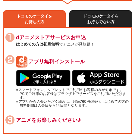
ドコモのケータイを
ドコモのケータイを
お持ちの方
お持ちでない方
dアニメストアサービスお申込
はじめての方は初月無料
でアニメが見放題！
アプリ無料インストール
スマートフォン、タブレットでご利用のお客様のみが対象です。
PCでご利用のお客様はブラウザ上でサービスをご利用いただけま
す。
アプリから入会いただく場合は、月額760円(税込)、はじめての方の
無料期間は入会日から14日間となります。
アニメをお楽しみください♪