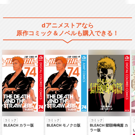
ミュージカル「黒執事」-The
dアニメストアなら
Most Be…
原作コミック＆ノベルも購入できる！
ミュージカル「黒執事」‐地に
燃えるリコリス‐
ミュージカル「黒執事」‐地に
燃えるリコリス20…
コミック
コミック
コミック
BLEACH カラー版
BLEACH モノクロ版
BLEACH 獄頤鳴鳴篇 カ
ラー版