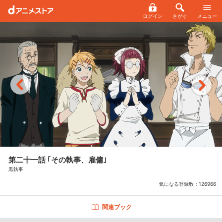
ログイン
さがす
メニュー
第二十一話 ｢その執事、雇傭｣
黒執事
気になる登録数：
126966
関連ブック