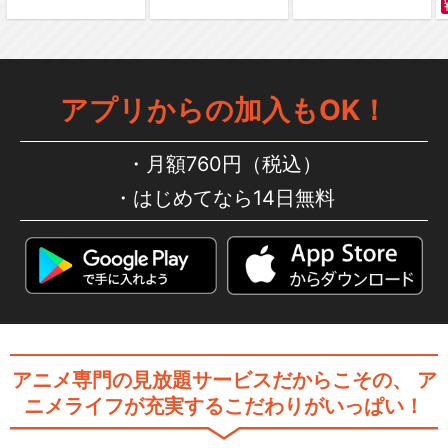
ミュージカル「黒執事」～NO
AH'S ARK …
アプリからの加入もOK！
ミュージカル「黒執事」-Tan
go on th…
月額760円（税込）
はじめてなら14日無料
ミュージカル「黒執事」～寄
宿学校の秘密～
ミュージカル「黒執事」～寄
アニメ専門の見放題サービスだからこその、
ア
宿学校の秘密 202…
ニメライフが充実するこだわりがいっぱい！