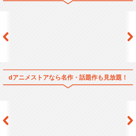
黒執事 Book of Circus
黒執事 Book of Murder
dアニメストアなら
名作・話題作も見放題！
黒執事 -寄宿学校編-／-緑の
魔女編-
劇場版「黒執事 Book of the
Atl…