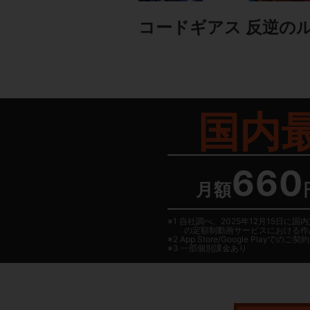
コードギアス 反逆の
国内
660
月額
1 自社調べ。2025年12月15
の定額制動画サービスにおける作
2
App Store/Google Play
でのご契約は
3 一部個別課金あり