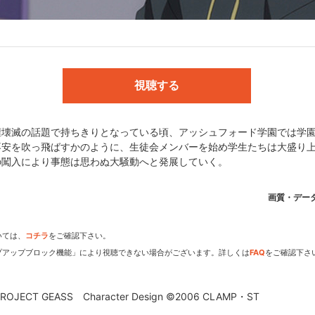
本:大河内一楼／キャラクターデザイン原案:CLAMP／キャラクターデ
中田栄治／ナイトメアデザイン:阿久津潤一(ビークラフト) ／メカデザイ
術監督:菱沼由典／色彩設計:岩沢れい子／チーフアニメーター:千羽由利子
視聴する
音響監督:井澤 基
権壊滅の話題で持ちきりとなっている頃、アッシュフォード学園では学
不安を吹っ飛ばすかのように、生徒会メンバーを始め学生たちは大盛り上
aracter Design ©2006 CLAMP・ST
の闖入により事態は思わぬ大騒動へと発展していく。
画質・デー
いては、
コチラ
をご確認下さい。
dアニメストアなら
プアップブロック機能」により視聴できない場合がございます。詳しくは
FAQ
をご確認下さ
期アニメがいち早く見られ
OJECT GEASS Character Design ©2006 CLAMP・ST