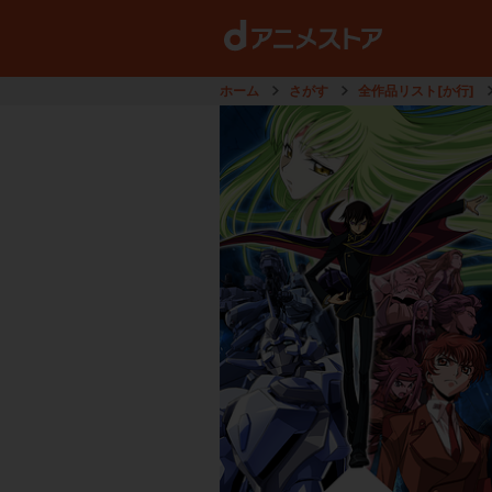
ホーム
さがす
全作品リスト[か行]