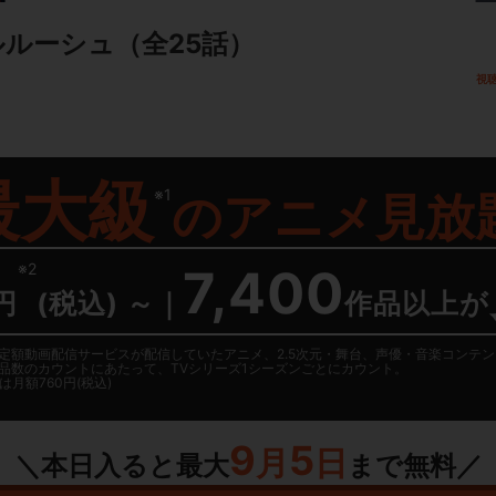
ルルーシュ
（全25話）
視
最大級
※1
の
アニメ見放
※2
7,400
円
(税込) ～
｜
作品以上が
日に国内定額動画配信サービスが配信していたアニメ、2.5次元・舞台、声優・音楽コン
品数のカウントにあたって、TVシリーズ1シーズンごとにカウント。
月額760円(税込)
9
5
月
日
＼本日入ると最大
まで無料／