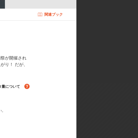
関連ブック
ザイン:木村貴宏／ナイトメアデザイ
ン:寺岡賢司／副監督:村田和也／副
／3DCGディレクター:渡辺哲也
園祭が開催され
がり！ だが、
タ量について
い。
る！