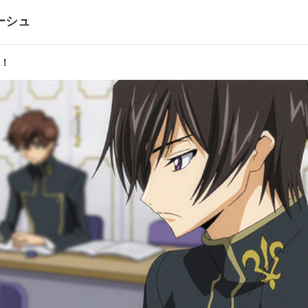
ーシュ
STAGE1
 ！
イ ン
紅蓮 
STAGE1
戦
キョウ
孝宏／C．C．(シーツー):ゆかな／カレン:小清水亜美／ナナリー:名塚
／ニーナ:千葉紗子／ロイド:白鳥 哲／セシル:井上喜久子／ジェレミア:
中一成／咲世子:新井里美／藤堂:高田祐司／扇:真殿光昭／クロヴィス:飛