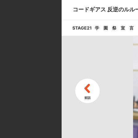
コードギアス 反逆のルル
STAGE9
STAGE21
学 園 祭 宣 言
リ フ レ 
STAGE11
ナリタ 攻防
キャスト ／ スタッフ
[キャスト]
ルルーシュ:福山 潤／スザク:櫻井
イ:大原さやか／リヴァル:杉山紀彰
ィートハルト:中田譲治／玉城:田