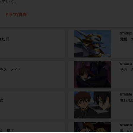
っていく。
ドラマ/青春
STAGE2
れた 日
覚醒 
STAGE4
ラス メイト
その 
STAGE6
女
奪われ
STAGE8
を 撃て
黒 の