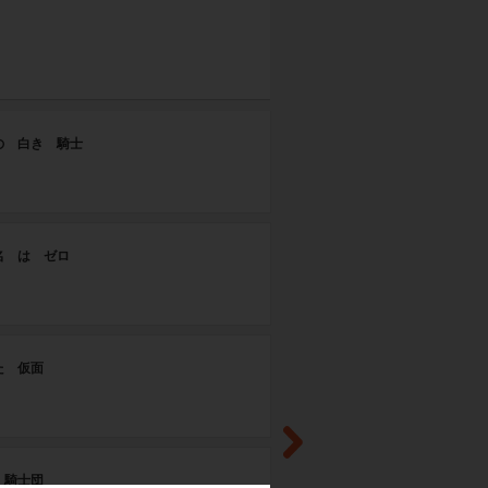
ST
の 白き 騎士
シ
ST
名 は ゼロ
喝
ST
た 仮面
騎
ST
 騎士団
神