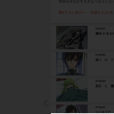
帝国を揺るがす大きなうねりとな
SF/ファンタジー
ロボット/メカ
STAGE1
魔神 が 生ま
STAGE3
偽り の ク
STAGE5
皇女 と 魔
STAGE7
コーネリア 