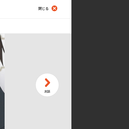
閉じる
0
ST
舞う
学
2
ST
ト からの 使者
せ
佳織／シャーリー:折笠富美子／ミレ
成田 剣／ヴィレッタ:渡辺明乃／デ
田展男／皇帝:若本規夫