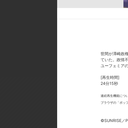
[スタッフ]
監督:谷口悟朗／シリーズ構成・脚
ン:安田 朗／ナイトメアデザイン:
シリーズ構成・脚本:吉野弘幸／美
／2DCGディレクター:三好正人／
[製作年]
世間が澤崎政
2006年
ていた。政情
©SUNRISE／PROJECT GEASS Ch
ユーフェミア
[再生時間]
24分15秒
連続再生機能につ
ブラウザの「ポッ
今
©SUNRISE／PR