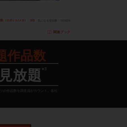
聴数（ロボット/メカ）：3位
気になる登録数：
195628
関連ブック
題作品数
※3
見放題
テンツの作品数を調査員がカウント。各社