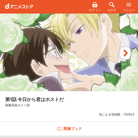
ログイン
さがす
メニュー
第1話 今日から君はホストだ
桜蘭高校ホスト部
気になる登録数：
102623
関連ブック