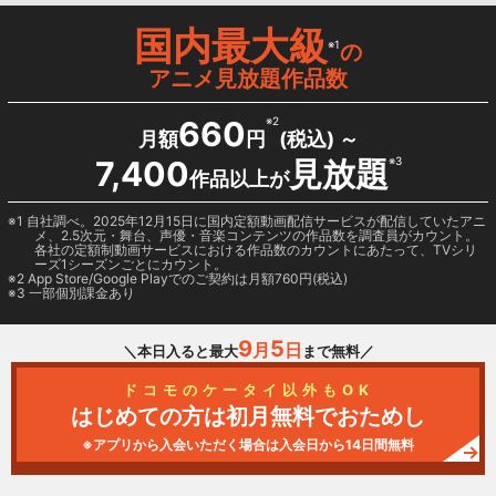
国内最大級
※1
の
アニメ見放題作品数
660
※2
月額
円
(税込) ～
7,400
見放題
※3
作品以上が
1 自社調べ。2025年12月15日に国内定額動画配信サービスが配信していたアニ
メ、2.5次元・舞台、声優・音楽コンテンツの作品数を調査員がカウント。
各社の定額制動画サービスにおける作品数のカウントにあたって、TVシリ
ーズ1シーズンごとにカウント。
2
App Store/Google Play
でのご契約は月額760円(税込)
3 一部個別課金あり
9
5
月
日
＼本日入ると最大
まで無料／
ドコモのケータイ以外もOK
はじめての方は初月無料でおためし
※アプリから入会いただく場合は入会日から14日間無料