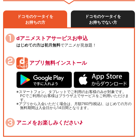
ドコモのケータイを
ドコモのケータイを
お持ちの方
お持ちでない方
dアニメストアサービスお申込
はじめての方は初月無料
でアニメが見放題！
アプリ無料インストール
スマートフォン、タブレットでご利用のお客様のみが対象です。
PCでご利用のお客様はブラウザ上でサービスをご利用いただけま
す。
アプリから入会いただく場合は、月額760円(税込)、はじめての方の
無料期間は入会日から14日間となります。
アニメをお楽しみください♪