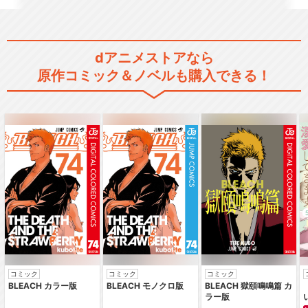
エンジェル・ハート
dアニメストアなら
原作コミック＆ノベルも購入できる！
閉じる
コミック
コミック
コミック
BLEACH カラー版
BLEACH モノクロ版
BLEACH 獄頤鳴鳴篇 カ
ラー版