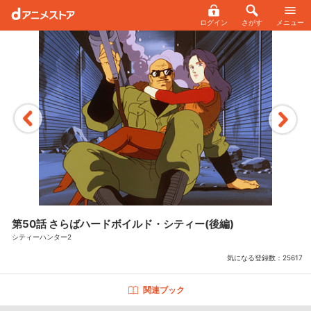
ログイン
さがす
メニュー
第50話 さらばハードボイルド・シティー(後編)
シティーハンター2
気になる登録数：
25617
関連ブック