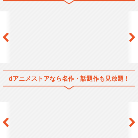
シティーハンター'91
劇場版シティーハンター ＜新
宿プライベート・ア…
dアニメストアなら
名作・話題作も見放題！
劇場版シティーハンター 天使
の涙(エンジェルダ…