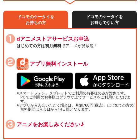
ドコモのケータイを
ドコモのケータイを
お持ちの方
お持ちでない方
dアニメストアサービスお申込
はじめての方は初月無料
でアニメが見放題！
アプリ無料インストール
スマートフォン、タブレットでご利用のお客様のみが対象です。
PCでご利用のお客様はブラウザ上でサービスをご利用いただけま
す。
アプリから入会いただく場合は、月額760円(税込)、はじめての方の
無料期間は入会日から14日間となります。
アニメをお楽しみください♪