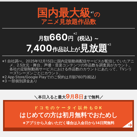
国内最大級
※1
の
アニメ見放題作品数
660
※2
月額
円
(税込) ～
7,400
見放題
※3
作品以上が
1 自社調べ。2025年12月15日に国内定額動画配信サービスが配信していたアニ
メ、2.5次元・舞台、声優・音楽コンテンツの作品数を調査員がカウント。
各社の定額制動画サービスにおける作品数のカウントにあたって、TVシリ
ーズ1シーズンごとにカウント。
2
App Store/Google Play
でのご契約は月額760円(税込)
3 一部個別課金あり
9
8
月
日
＼本日入ると最大
まで無料／
ドコモのケータイ以外もOK
はじめての方は初月無料でおためし
※アプリから入会いただく場合は入会日から14日間無料