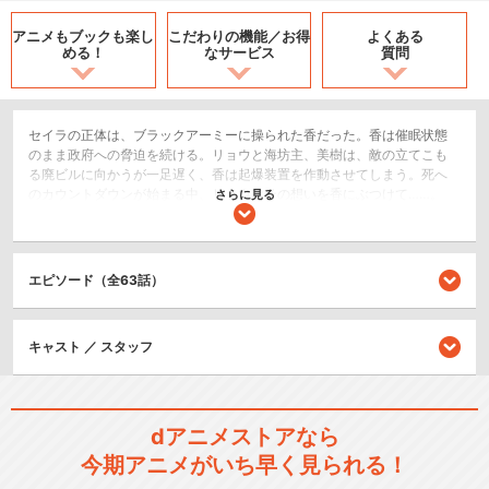
アニメもブックも
楽し
こだわりの機能／
お得
よくある
める！
なサービス
質問
セイラの正体は、ブラックアーミーに操られた香だった。香は催眠状態
のまま政府への脅迫を続ける。リョウと海坊主、美樹は、敵の立てこも
る廃ビルに向かうが一足遅く、香は起爆装置を作動させてしまう。死へ
のカウントダウンが始まる中、リョウはその想いを香にぶつけて……。
さらに見る
アクション/バトル
シリーズ／関連のアニメ作品
エピソード（全63話）
シティーハンター
キャスト ／ スタッフ
dアニメストアなら
今期アニメがいち早く見られる！
シティーハンター3