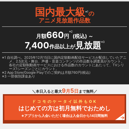
国内最大級
※1
の
アニメ見放題作品数
660
※2
月額
円
(税込) ～
7,400
見放題
※3
作品以上が
1 自社調べ。2025年12月15日に国内定額動画配信サービスが配信していたアニ
メ、2.5次元・舞台、声優・音楽コンテンツの作品数を調査員がカウント。
各社の定額制動画サービスにおける作品数のカウントにあたって、TVシリ
ーズ1シーズンごとにカウント。
2
App Store/Google Play
でのご契約は月額760円(税込)
3 一部個別課金あり
9
5
月
日
＼本日入ると最大
まで無料／
ドコモのケータイ以外もOK
はじめての方は初月無料でおためし
※アプリから入会いただく場合は入会日から14日間無料