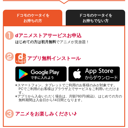
ドコモのケータイを
ドコモのケータイを
お持ちの方
お持ちでない方
dアニメストアサービスお申込
はじめての方は初月無料
でアニメが見放題！
アプリ無料インストール
スマートフォン、タブレットでご利用のお客様のみが対象です。
PCでご利用のお客様はブラウザ上でサービスをご利用いただけま
す。
アプリから入会いただく場合は、月額760円(税込)、はじめての方の
無料期間は入会日から14日間となります。
アニメをお楽しみください♪