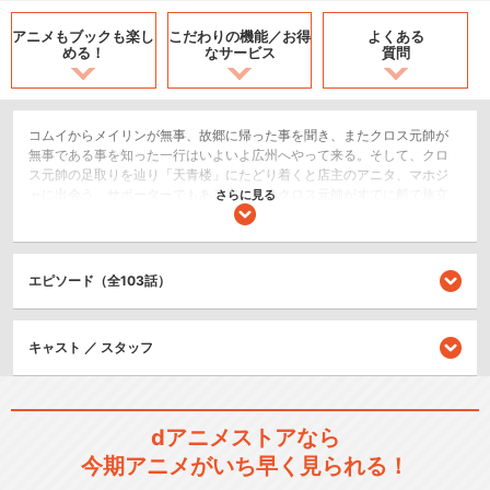
アニメもブックも
楽し
こだわりの機能／
お得
よくある
める！
なサービス
質問
コムイからメイリンが無事、故郷に帰った事を聞き、またクロス元帥が
無事である事を知った一行はいよいよ広州へやって来る。そして、クロ
ス元帥の足取りを辿り「天青楼」にたどり着くと店主のアニタ、マホジ
ャに出会う。サポーターでもあるアニタはクロス元帥がすでに船で旅立
さらに見る
ち、敵に撃沈されたと告げる。しかし「僕の師匠は、そんな事では沈み
ませんよ」というアレンの一言に船を出す決心をするアニタ。一行はつ
いに東へ向かう準備を始める。
エピソード（全103話）
SF/ファンタジー
アクション/バトル
キャスト ／ スタッフ
閉じる
dアニメストアなら
今期アニメがいち早く見られる！