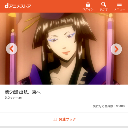
ログイン
さがす
メニュー
第51話 出航、東へ
D.Gray-man
気になる登録数：
90480
関連ブック