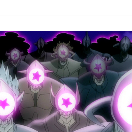
黒の教
第10話
不幸な
第12話
ットーの思い
そして
ナリー・リー:伊藤 静／神田ユウ:櫻井孝宏／コムイ・リー:小西克幸／
リアン:東地宏樹