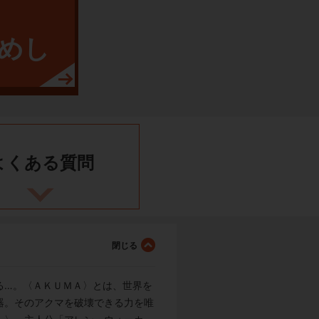
めし
よくある
質問
る…。〈ＡＫＵＭＡ〉とは、世界を
器。そのアクマを破壊できる力を唯