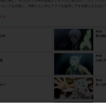
組織に属し、そのなかでも神の結晶イノセンスに選ばれた〈エクソシス
ノセンスを武器に、仲間たちと共にアクマを破壊し千年伯爵に立ち向か
トル
第2話
少年
黒の教
第4話
霊
土翁と
第6話
せて
災いを
第8話