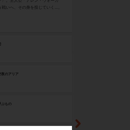
ト〉。主人公「アレン・ウォーカ
う戦いへ、その身を投じていく…。
第
団
団
第
空夜のアリア
吹
第
呼ぶもの
剣
第