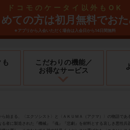
ドコモのケータイ以外もOK
じめての方は初月無料でおた
※アプリから入会いただく場合は入会日から14日間無料
クも
こだわりの機能／
お得なサービス
から始まる、〈エクソシスト〉と〈ＡＫＵＭＡ（アクマ）〉の物語であ
なる者に製造された『機械』『魂』『悲劇』を材料とする哀しき悪性兵