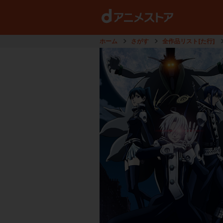
ホーム
さがす
全作品リスト[た行]