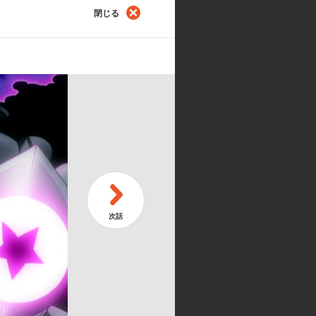
団壊滅事件！？
孤
閉じる
第
女のイノセンス
ク
第
街に雪が降り・・・
ワ
リーバー・ウェンハム:置鮎龍太郎