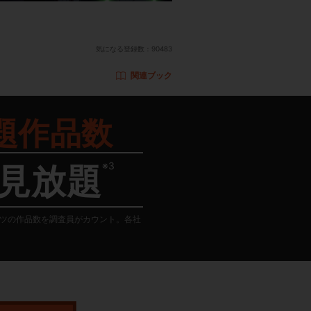
気になる登録数：
90483
関連ブック
題作品数
※3
見放題
テンツの作品数を調査員がカウント。各社