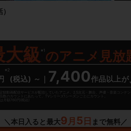
話）
最大級
※1
の
アニメ見放
※2
7,400
円
(税込) ～
｜
作品以上が
日に国内定額動画配信サービスが配信していたアニメ、2.5次元・舞台、声優・音楽コン
品数のカウントにあたって、TVシリーズ1シーズンごとにカウント。
月額760円(税込)
9
5
月
日
＼本日入ると最大
まで無料／