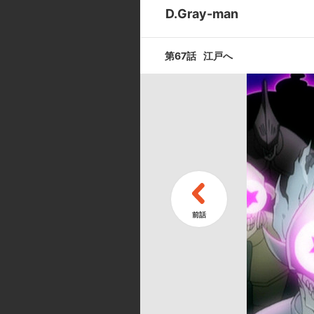
記憶の墓標
D.Gray-man
第67話
江戸へ
第9話
巻き戻しの街
第11話
ミランダ・ロ
キャスト ／ スタッフ
[キャスト]
アレン・ウォーカー:小林沙苗／リ
／千年伯爵:滝口順平／クロス・マ