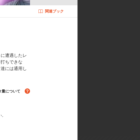
関連ブック
ザイン:守岡 英行／デザインワーク
:和田 薫／音響監督:なかの とお
：西川貴教 作曲：柴崎浩 編曲・
）／OP3「Doubt & Trust ～ダ
KUYA∞ 編曲：UVERworl
LIS）／ED2「Pride of To
きに遭遇したレ
へ」（作詞：椎名慶治 作曲・編曲：
刀打ちできな
：家原正樹）／ED5「あなたがここ
マ達には通用し
inichiro Murayama）／ED
ァニー・mavie 作曲・編曲：ジョ
タ量について
い。