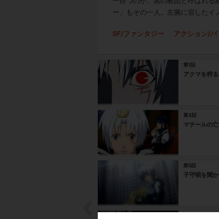
一持つのが、黒の教団と呼ばれる
ー」もその一人。左腕に宿したイ
SF/ファンタジー
アクション/バ
第1話
アクマを狩る
第3話
マテールの亡
第5話
子守唄を聞か
第7話