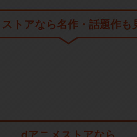
メストアなら
名作・話題作も
dアニメストアなら