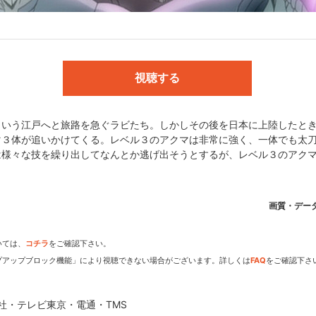
ンプ」）／監督:鍋島 修／シリーズ構成:吉田 玲子／キャラクターデ
徹／色彩設計:手嶋 明美／撮影監督:土田 栄司／編集:長坂 智樹／音楽
ンタテインメント／主題歌:OP1「INNOCENT SORROW」（作詞
視聴する
）／OP2「Brightdown」（作詞・作曲：藤末樹 編曲：nishi-ken 歌：玉置成実
作曲・編曲：浅倉大介 歌：access）／OP4「激動」（作詞・作曲：TA
D1「SNOW KISS」（作詞：岩田アッチュ 作曲：伊藤孝氣 編曲・歌：NIRGI
という江戸へと旅路を急ぐラビたち。しかしその後を日本に上陸したと
作曲：すみだしんや 編曲：宇佐見秀文 歌：JUNE）／ED3「夢の続き
マ３体が追いかけてくる。レベル３のアクマは非常に強く、一体でも太
D4「アントワネットブルー」（作詞・歌：北出菜奈 作曲：山口寛雄 編曲
は様々な技を繰り出してなんとか逃げ出そうとするが、レベル３のアク
u 編曲：笹路正徳）／ED6「Wish」（作詞・歌：Sowelu 作曲・編曲：Sh
村麻衣 編曲：鈴木Daichi秀行）／ED8「Changin’」（作詞：ステフ
）
画質・デー
いては、
コチラ
をご確認下さい。
プアップブロック機能」により視聴できない場合がございます。詳しくは
FAQ
をご確認下さ
通・TMS
英社・テレビ東京・電通・TMS