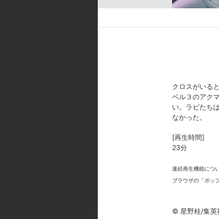
[スタッフ]
原作:星野 桂（集英社「少年ジャ
ス:森木 靖泰／美術監督:古賀 
る／アニメーション制作:トムス・エ
歌：abingdon boys school
ウト&トラスト～」（作詞：井上秋緒 
d・平出悟 歌：UVERworld）／E
クロスがいる
morrow」（作詞：立田野純 
ベル３のアク
原一博 歌：surface）／E
い。ラビたち
なかった。
にいる理由」（作詞・作曲・歌：Rie f
7「regret」（作詞・作曲・歌：星
[再生時間]
ー・リノイエ 歌：ステファニー
23分
[製作年]
連続再生機能につ
2006年
ブラウザの「ポッ
© 星野桂/集英社・テレビ東京・電
© 星野桂/集