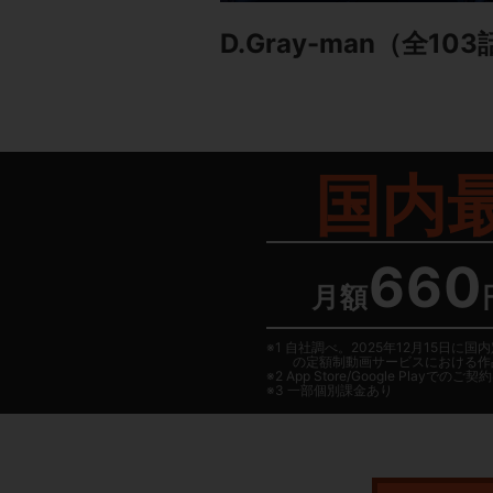
D.Gray-man
（全103
国内
660
月額
1 自社調べ。2025年12月15
の定額制動画サービスにおける作
2
App Store/Google Play
でのご契約は
3 一部個別課金あり