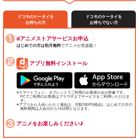
ドコモのケータイを
ドコモのケータイを
お持ちの方
お持ちでない方
dアニメストアサービスお申込
はじめての方は初月無料
でアニメが見放題！
アプリ無料インストール
スマートフォン、タブレットでご利用のお客様のみが対象です。
PCでご利用のお客様はブラウザ上でサービスをご利用いただけま
す。
アプリから入会いただく場合は、月額760円(税込)、はじめての方の
無料期間は入会日から14日間となります。
アニメをお楽しみください♪