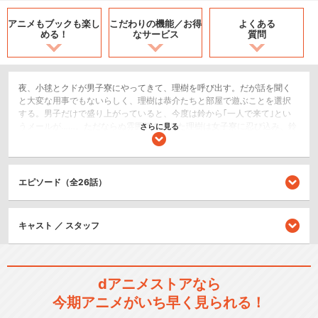
アニメもブックも
楽し
こだわりの機能／
お得
よくある
める！
なサービス
質問
夜、小毬とクドが男子寮にやってきて、理樹を呼び出す。だが話を聞く
と大変な用事でもないらしく、理樹は恭介たちと部屋で遊ぶことを選択
する。男子だけで盛り上がっていると、今度は鈴から｢一人で来て｣とい
うメールが……。ただならぬ雰囲気を感じた理樹は女子寮に忍び込み、鈴
さらに見る
の部屋をノックする。すると、そこにはリトルバスターズの女子メンバ
ー全員が待ち構えていた。理樹にとっては悪夢の、女子にとってはお楽
しみの一夜が始まる――。
エピソード（全26話）
恋愛/ラブコメ
ドラマ/青春
キャスト ／ スタッフ
シリーズ／関連のアニメ作品
劇場版 クドわふたー
dアニメストアなら
今期アニメがいち早く見られる！