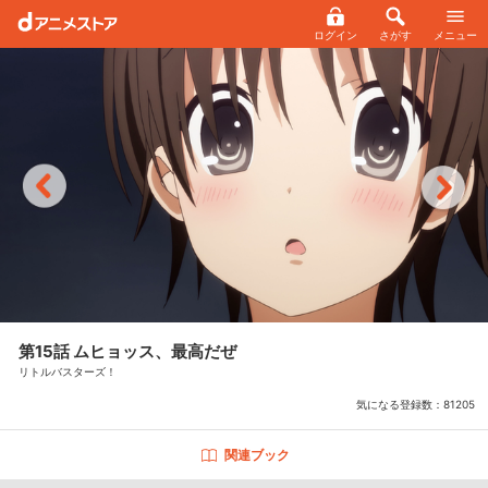
ログイン
さがす
メニュー
第15話 ムヒョッス、最高だぜ
リトルバスターズ！
気になる登録数：
81205
関連ブック