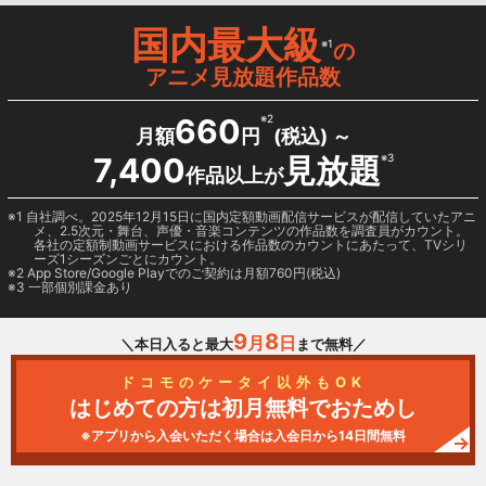
国内最大級
※1
の
アニメ見放題作品数
660
※2
月額
円
(税込) ～
7,400
見放題
※3
作品以上が
1 自社調べ。2025年12月15日に国内定額動画配信サービスが配信していたアニ
メ、2.5次元・舞台、声優・音楽コンテンツの作品数を調査員がカウント。
各社の定額制動画サービスにおける作品数のカウントにあたって、TVシリ
ーズ1シーズンごとにカウント。
2
App Store/Google Play
でのご契約は月額760円(税込)
3 一部個別課金あり
9
8
月
日
＼本日入ると最大
まで無料／
ドコモのケータイ以外もOK
はじめての方は初月無料でおためし
※アプリから入会いただく場合は入会日から14日間無料