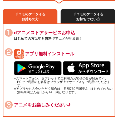
ドコモのケータイを
ドコモのケータイを
お持ちの方
お持ちでない方
dアニメストアサービスお申込
はじめての方は初月無料
でアニメが見放題！
アプリ無料インストール
スマートフォン、タブレットでご利用のお客様のみが対象です。
PCでご利用のお客様はブラウザ上でサービスをご利用いただけま
す。
アプリから入会いただく場合は、月額760円(税込)、はじめての方の
無料期間は入会日から14日間となります。
アニメをお楽しみください♪