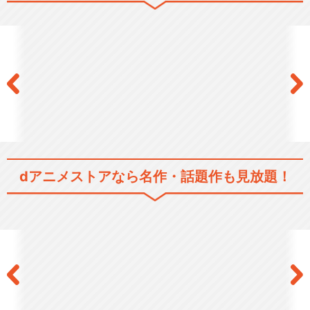
地獄少女 宵伽
閉じる
dアニメストアなら
名作・話題作も見放題！