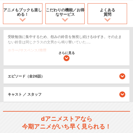
アニメもブックも
楽し
こだわりの機能／
お得
よくある
める！
なサービス
質問
受験勉強に集中するため、怨みの鈴音を無視し続けるゆずき。その止ま
ない鈴音は同じクラスの文男から鳴り響いていた…。
ホラー/サスペンス/推理
さらに見る
シリーズ／関連のアニメ作品
エピソード（全26話）
地獄少女
キャスト ／ スタッフ
地獄少女 二籠
dアニメストアなら
今期アニメがいち早く見られる！