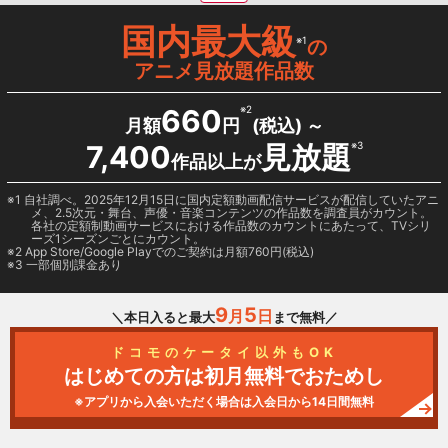
国内最大級
※1
の
アニメ見放題作品数
660
※2
月額
円
(税込) ～
7,400
見放題
※3
作品以上が
1 自社調べ。2025年12月15日に国内定額動画配信サービスが配信していたアニ
メ、2.5次元・舞台、声優・音楽コンテンツの作品数を調査員がカウント。
各社の定額制動画サービスにおける作品数のカウントにあたって、TVシリ
ーズ1シーズンごとにカウント。
2
App Store/Google Play
でのご契約は月額760円(税込)
3 一部個別課金あり
9
5
月
日
＼本日入ると最大
まで無料／
ドコモのケータイ以外もOK
はじめての方は初月無料でおためし
※アプリから入会いただく場合は入会日から14日間無料