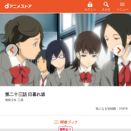
ログイン
さがす
メニュー
第二十三話 日暮れ坂
地獄少女 三鼎
気になる登録数：
21979
関連ブック
無料あり