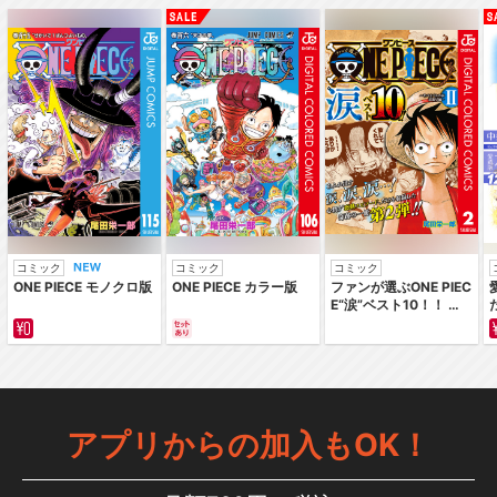
コミック
コミック
コミック
ONE PIECE モノクロ版
ONE PIECE カラー版
ファンが選ぶONE PIEC
E“涙”ベスト10！！ ～
サバイバルの海 超新星
編～ カラー版
アプリからの加入もOK！