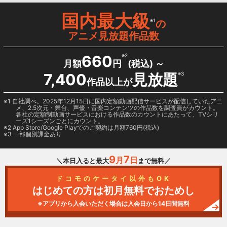
国内最大級
※1
の
アニメ見放題作品数
660
※2
月額
円
(税込) ～
7,400
見放題
※3
作品以上が
1 自社調べ。2025年12月15日に国内定額動画配信サービスが配信していたアニ
メ、2.5次元・舞台、声優・音楽コンテンツの作品数を調査員がカウント。
各社の定額制動画サービスにおける作品数のカウントにあたって、TVシリ
ーズ1シーズンごとにカウント。
2
App Store/Google Play
でのご契約は月額760円(税込)
3 一部個別課金あり
9
7
月
日
＼本日入ると最大
まで無料／
ドコモのケータイ以外もOK
はじめての方は初月無料でおためし
※アプリから入会いただく場合は入会日から14日間無料