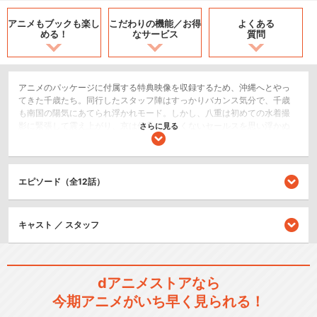
アニメもブックも
楽し
こだわりの機能／
お得
よくある
める！
なサービス
質問
アニメのパッケージに付属する特典映像を収録するため、沖縄へとやっ
てきた千歳たち。同行したスタッフ陣はすっかりバカンス気分で、千歳
も南国の陽気にあてられ浮かれモード。しかし、八重は初めての水着撮
影に緊張して震え上がり、京は作品の芳しくないセールスを思い浮かぬ
さらに見る
顔、百花はクールに通常運転、そして万葉は、意にそぐわぬ水着撮影に
激怒していた。なんとかその場は収まって、夜には５人揃って大部屋で
楽しい酒盛りが始まったのだが！？
エピソード（全12話）
ドラマ/青春
コメディ/ギャグ
キャスト ／ スタッフ
閉じる
dアニメストアなら
今期アニメがいち早く見られる！