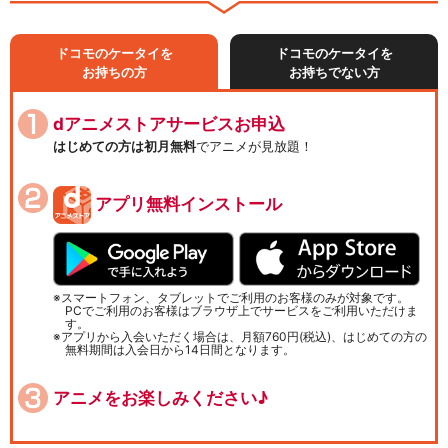
ドコモのケータイを
ドコモのケータイを
お持ちの方
お持ちでない方
dアニメストアサービスお申込
はじめての方は初月無料
でアニメが見放題！
アプリ無料インストール
スマートフォン、タブレットでご利用のお客様のみが対象です。
PCでご利用のお客様はブラウザ上でサービスをご利用いただけま
す。
アプリから入会いただく場合は、月額760円(税込)、はじめての方の
無料期間は入会日から14日間となります。
アニメをお楽しみください♪