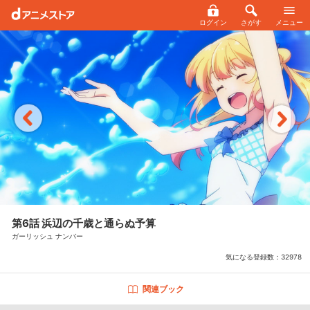
ログイン
さがす
メニュー
第6話 浜辺の千歳と通らぬ予算
ガーリッシュ ナンバー
気になる登録数：
32978
関連ブック