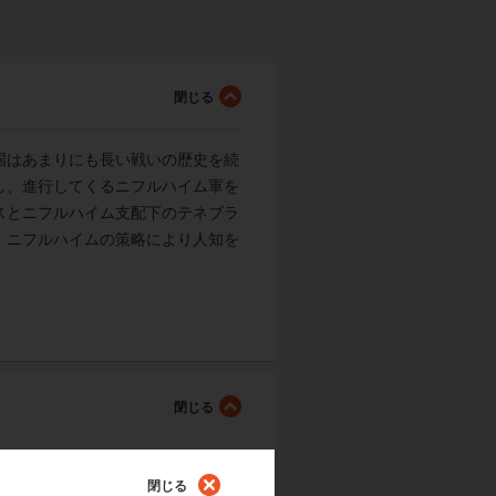
国はあまりにも長い戦いの歴史を続
し、進行してくるニフルハイム軍を
スとニフルハイム支配下のテネブラ
、ニフルハイムの策略により人知を
閉じる
テーマ:下村陽子