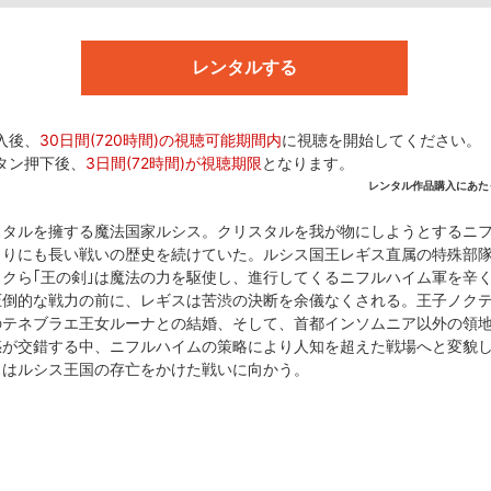
レンタルする
入後、
30日間(720時間)の視聴可能期間内
に視聴を開始してください。
タン押下後、
3日間(72時間)が視聴期限
となります。
レンタル作品購入にあた
スタルを擁する魔法国家ルシス。クリスタルを我が物にしようとするニ
メストアなら
名作・話題作も
りにも長い戦いの歴史を続けていた。ルシス国王レギス直属の特殊部隊
クら｢王の剣｣は魔法の力を駆使し、進行してくるニフルハイム軍を辛
圧倒的な戦力の前に、レギスは苦渋の決断を余儀なくされる。王子ノク
のテネブラエ王女ルーナとの結婚、そして、首都インソムニア以外の領
惑が交錯する中、ニフルハイムの策略により人知を超えた戦場へと変貌
スはルシス王国の存亡をかけた戦いに向かう。