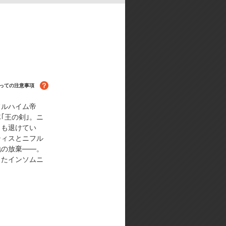
っての注意事項
フルハイム帝
見放題！
｢王の剣｣。ニ
くも退けてい
ティスとニフル
地の放棄――。
したインソムニ