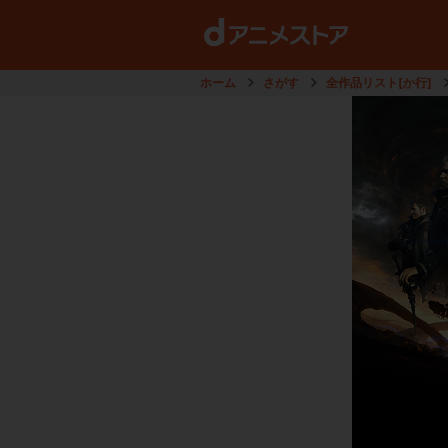
ホーム
さがす
全作品リスト[か行]