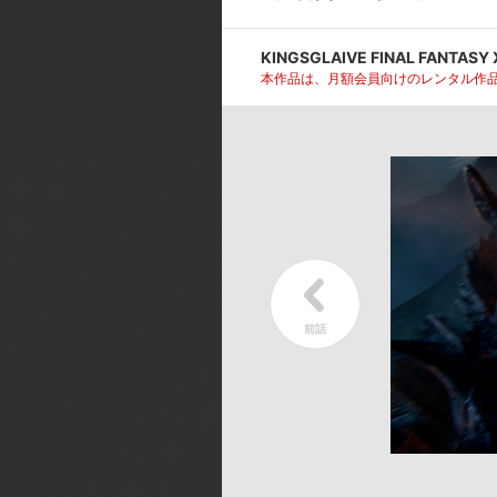
[製作年]
KINGSGLAIVE FINAL FANT
2016年
本作品は、月額会員向けのレンタル作
©2016 SQUARE ENIX CO., LTD. Al
今