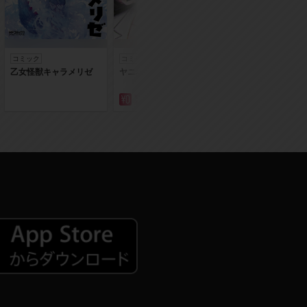
コミック
コミック
コミック
乙女怪獣キャラメリゼ
ヤニねこ
落第賢者の学院無
～二度目の転生、Ｓ
クチート魔術師冒険