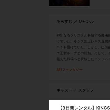
あらすじ ／ ジャンル
神聖なるクリスタルを擁する魔法
けていた。ルシス国王レギス直属の
辛くも退けていた。しかし、圧倒
エ王女ルーナとの結婚、そして、
超えた戦場へと変貌したインソム
SF/ファンタジー
キャスト ／ スタッフ
[スタッフ]
【3日間レンタル】KINGSGL
プロデューサー:田畑端／ディレクタ