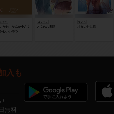
ミック
コミック
ラノベ
いかわ なんか小さく
才女のお世話
才女のお世話
かわいいやつ
加入も
込）
日無料