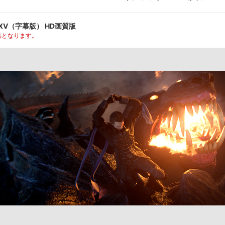
ASY XV（字幕版） HD画質版
品となります。
l Rights Reserved.
dアニメストアなら
期アニメがいち早く見られ