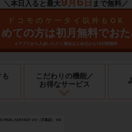
9
6
月
日
＼本日入ると最大
まで無料／
ドコモのケータイ以外もOK
じめての方は初月無料でおた
※アプリから入会いただく場合は入会日から14日間無料
クも
こだわりの機能／
お得なサービス
VE FINAL FANTASY XV（字幕版） HD