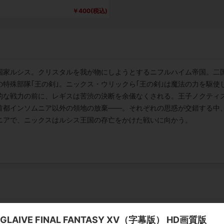
￥400(税込)
国家ルシス。クリスタルを我が物にしようとするニフルハイム帝国。二
特殊部隊｢王の剣｣。ニックス・ウリックら｢王の剣｣は魔法の力を駆使
的な戦力の前に、レギスは苦渋の決断を余儀なくされる。王子ノクティ
首都インソムニア以外の領地の放棄――。それぞれの思惑が交錯する中
ニアで、ニックスはルシス王国の存亡をかけた戦いに向かう。
AIVE FINAL FANTASY XV（字幕版） HD画質版
ー:野末武志／脚本:長谷川隆／ミュージック:John Graham／メイン