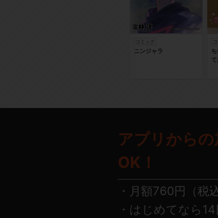
コミック
コ
ニンジャラ
ち
て
アプリからの
OK！
月額760円（税
はじめてなら14