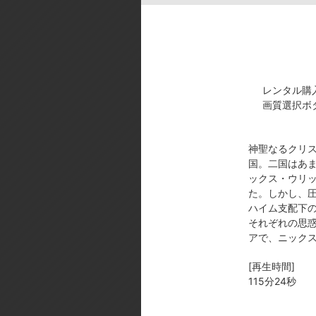
レンタル購
画質選択ボ
神聖なるクリ
dアニ
国。二国はあま
ックス・ウリッ
た。しかし、
ハイム支配下
それぞれの思
アで、ニック
[再生時間]
115分24秒