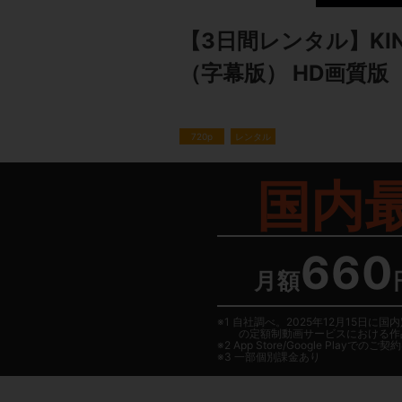
【3日間レンタル】KINGS
（字幕版） HD画質版
720p
レンタル
国内
660
月額
1 自社調べ。2025年12月15
の定額制動画サービスにおける作
2
App Store/Google Play
でのご契約は
3 一部個別課金あり