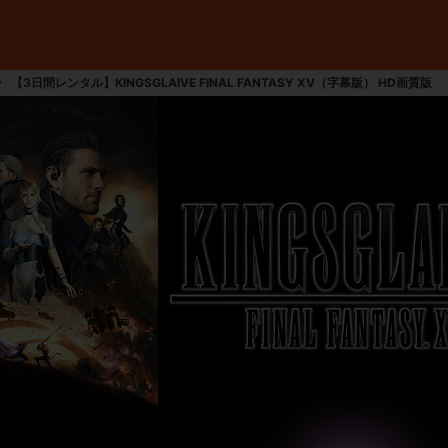
【3日間レンタル】KINGSGLAIVE FINAL FANTASY XV（字幕版） HD画質版