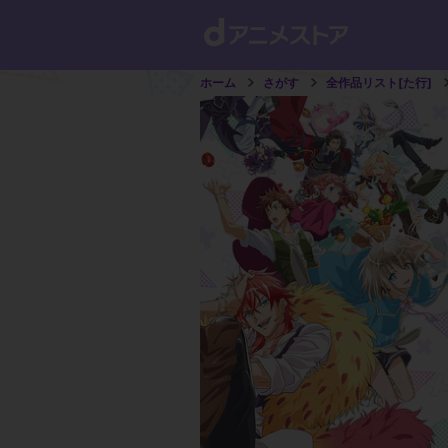
ホーム
さがす
全作品リスト[た行]