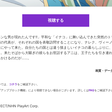
ャラクター原案:アリクイ堂／シナリオ監修:StoryWorks／監督:星野 真
ション制作:スタジオ フラッド／アニメーションプロデュース:AZクリ
視聴する
ヘンな男が現れたんです‼」平和な「イナコ」に舞い込んできた突然のト
国の代表が、それぞれの国を表敬訪問することになり、ナレク、ヴィー
Corp.
コにやって来た。自分たちの国とは違う慎ましいイナコの暮らしぶりに
ち。来たそばから大騒ぎの彼らをお世話するアニは、王子たちを引き連
出かけるのだが……。
画質・デー
dアニメストアなら
いては、
コチラ
をご確認下さい。
期アニメがいち早く見られ
プアップブロック機能」により視聴できない場合がございます。詳しくは
FAQ
をご確認下さ
CT/NHN PlayArt Corp.