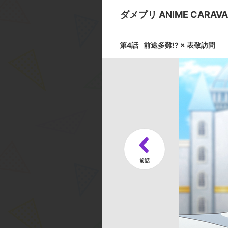
裸一貫 × 温
ダメプリ ANIME CARAVA
第4話
前途多難!? × 表敬訪問
第9話
ラストダンス 
第11話
暗躍 × セレ
キャスト ／ スタッフ
[キャスト]
アニ:矢作 紗友里／ナレク:石川 界
ム:竹本 英史／グリまる:齋藤 彩夏 a