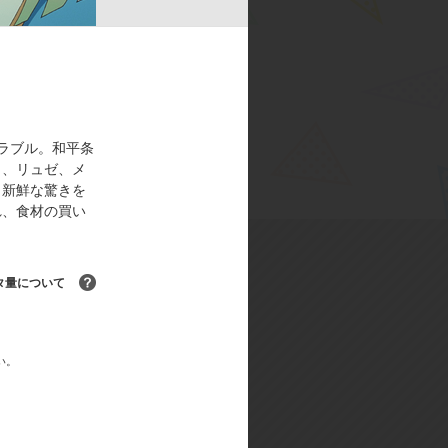
／シリーズ構成:小林成朗／キャラクター
エイティブ
ラブル。和平条
ノ、リュゼ、メ
、新鮮な驚きを
れ、食材の買い
タ量について
る！
い。