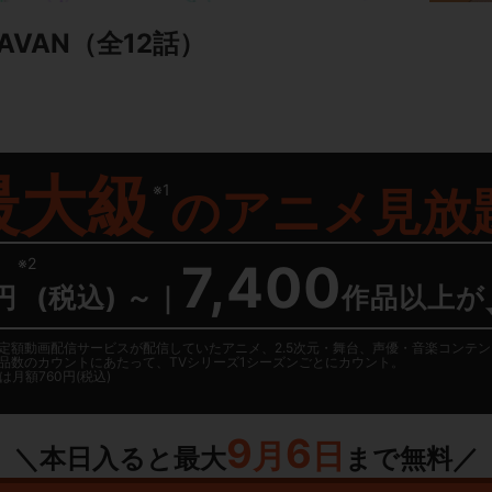
AVAN
（全12話）
最大級
※1
の
アニメ見放
※2
7,400
円
(税込) ～
｜
作品以上が
日に国内定額動画配信サービスが配信していたアニメ、2.5次元・舞台、声優・音楽コン
品数のカウントにあたって、TVシリーズ1シーズンごとにカウント。
月額760円(税込)
9
6
月
日
＼本日入ると最大
まで無料／