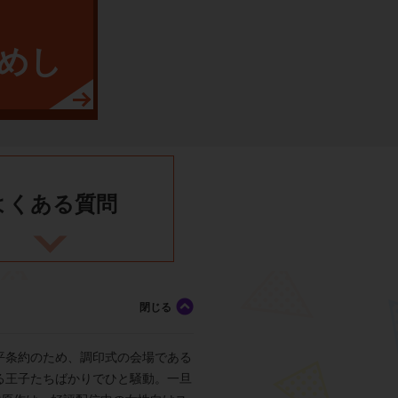
めし
よくある
質問
平条約のため、調印式の会場である
る王子たちばかりでひと騒動。一旦