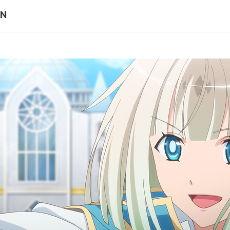
泉郷
恐怖 ×
N
第10話
× 争奪戦
動乱 ×
第12話
ンファーレン
決着！ 
人／ヴィーノ:梅原 裕一郎／リュゼ:斉藤 壮馬／メア:木村 良平／テオ:前
nd more