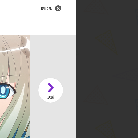
 大人が消えた村
閉じる
 ミリドニア
× ダメ王子​
野 智昭／リオット:武内 駿輔／クロ