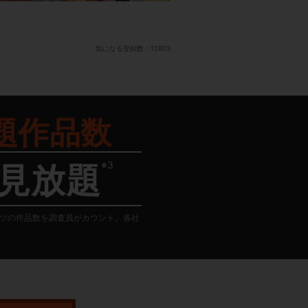
気になる登録数：
12803
題作品数
※3
見放題
テンツの作品数を調査員がカウント。各社