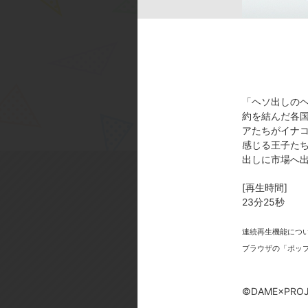
[スタッフ]
原作:「DAME×PRINCE」／キ
デザイン:渡辺 るりこ／アニメー
[製作年]
2018年
「ヘソ出しの
約を結んだ各
©DAME×PROJECT/NHN PlayArt 
アたちがイナ
感じる王子た
出しに市場へ
[再生時間]
23分25秒
連続再生機能につ
今
ブラウザの「ポッ
©DAME×PROJE