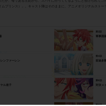
ったが、母である王妃から、スパイに行ってくるようにと告げられて…!
E（デイムプリンス）」。キャスト陣はそのままに、アニメオリジナルスト
第2話
場
軍事国家
第4話
 セレンファーレン
前途多難
第6話
イヤル迷子
対決 ×
第8話