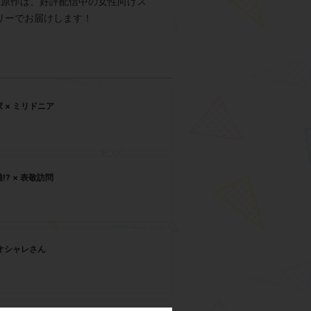
?原作は、好評配信中の女性向けス
ーリーでお届けします！
 × ミリドニア
!? × 表敬訪問
 オシャレさん