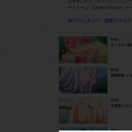
は無事に終えてホッとしたアニだ
マホゲーム「DAME×PRINC
SF/ファンタジー
恋愛/ラブコメ
第1話
ダメ王子×登
第3話
宗教国家 ×
第5話
大捜索 × ロ
第7話