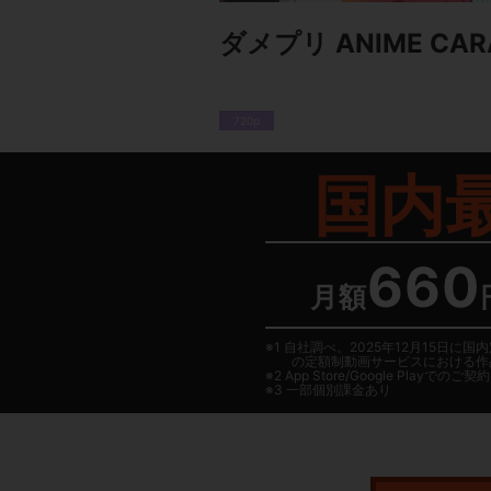
ダメプリ ANIME CAR
720p
国内
660
月額
1 自社調べ。2025年12月15
の定額制動画サービスにおける作
2
App Store/Google Play
でのご契約は
3 一部個別課金あり