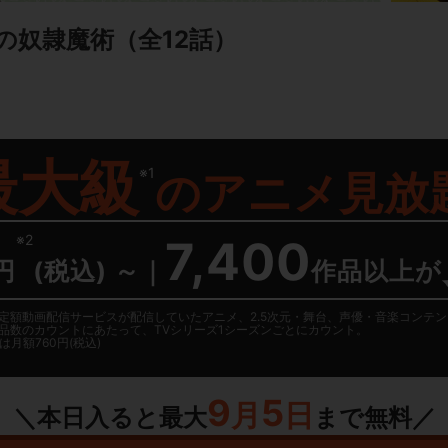
の奴隷魔術
（全12話）
最大級
※1
の
アニメ見放
※2
7,400
円
(税込) ～
｜
作品以上が
日に国内定額動画配信サービスが配信していたアニメ、2.5次元・舞台、声優・音楽コン
品数のカウントにあたって、TVシリーズ1シーズンごとにカウント。
月額760円(税込)
9
5
月
日
＼本日入ると最大
まで無料／