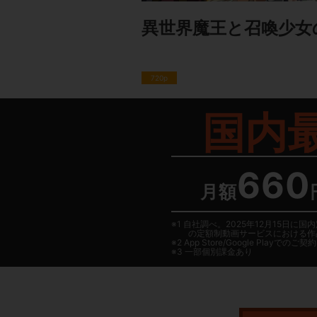
異世界魔王と召喚少女
720p
国内
660
月額
1 自社調べ。2025年12月15
の定額制動画サービスにおける作
2
App Store/Google Play
でのご契約は
3 一部個別課金あり