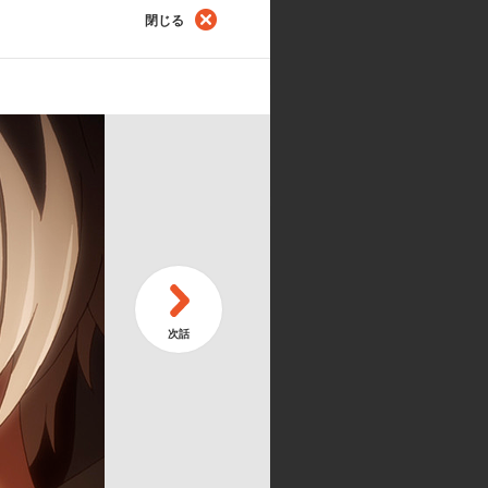
進
閉じる
活
戦
テラ:原由実／シルヴィ:大久保瑠美