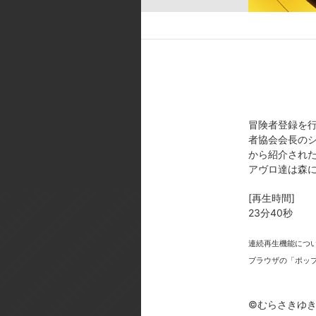
[スタッフ]
原作:むらさきゆきや (講談社ラ
金子志津枝／総作画監督:西岡夕樹
／美術:草薙／撮影:旭プロダクシ
アニメーション制作:亜細亜堂
[製作年]
冒険者登録を
2018年
者協会会長の
から紹介され
©むらさきゆきや・講談社／異世
アヴロ達は森
[再生時間]
23分40秒
連続再生機能につ
ブラウザの「ポッ
今
©むらさきゆ