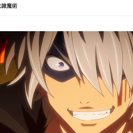
英雄驀
奴隷魔術
第10話
魔王復
第12話
真贋対
・グリーンウッド:芹澤優／レム・ガレウ:和氣あず未／アリシア・クリス
スティーヌ・ボードレール:千本木彩花／メイ:森嶋優花