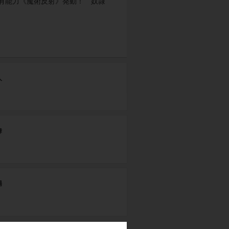
有能力《魔術反射》発動！ 奴隷
人
舞
場