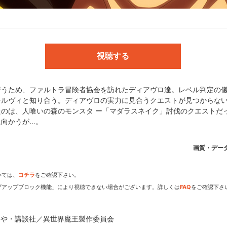
ノベ文庫刊)／キャラクター原案:鶴崎貴大／監督:村野佑太／シリーズ構成
／モンスターデザイン・アクション作画監督:宮本雄岐／プロップデザイ
ョン白石スタジオ／撮影監督:佐藤哲平／音楽:加藤裕介／音響制作:ハーフ
視聴する
行うため、ファルトラ冒険者協会を訪れたディアヴロ達。レベル判定の
シルヴィと知り合う。ディアヴロの実力に見合うクエストが見つからな
たのは、人喰いの森のモンスタ ー「マダラスネイク」討伐のクエストだ
界魔王製作委員会
に向かうが…。
画質・デー
dアニメストアなら
いては、
コチラ
をご確認下さい。
プアップブロック機能」により視聴できない場合がございます。詳しくは
FAQ
をご確認下さ
期アニメがいち早く見られ
きや・講談社／異世界魔王製作委員会