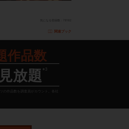
気になる登録数：
78182
関連ブック
題作品数
※3
見放題
テンツの作品数を調査員がカウント。各社