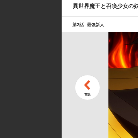
人心変転
異世界魔王と召喚少女の
第2話
最強新人
第9話
聖騎士譚
第11話
幼女覚醒
キャスト ／ スタッフ
[キャスト]
ディアヴロ:水中雅章／シェラ・L
／エデルガルト:加藤英美里／セレ