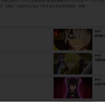
。拓真は彼女たちから召喚獣用の奴隷化魔術をかけられる―― しかし固
魔王（演技）が絶対的な強さで突き進む異世界冒険譚、開幕！
第2話
最強新
第4話
迫撃乱
第6話
奴隷市
第8話