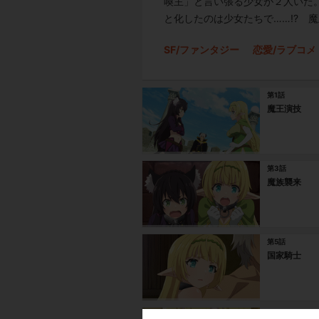
喚主」と言い張る少女が２人いた
と化したのは少女たちで……!? 
SF/ファンタジー
恋愛/ラブコメ
第1話
魔王演技
第3話
魔族襲来
第5話
国家騎士
第7話