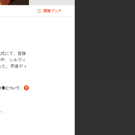
関連ブック
:筆安一幸／キャラクターデザイン:
ン:中島裕一／色彩設計:大塚奈津子
 HPスタジオ／音響監督:本山哲／
儀式にて、冒険
い中、シルヴィ
った。早速ディ
タ量について
い。
る！