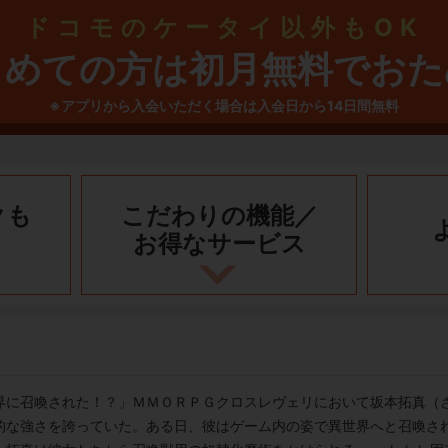
ドコモのケータイ以外もOK
じめての方は初月無料でおた
※アプリから入会いただく場合は入会日から14日間無料
クも
こだわりの機能／
お得なサービス
界に召喚された！？」ＭＭＯＲＰＧクロスレヴェリにおいて坂本拓真（
的な強さを誇っていた。ある日、彼はゲーム内の姿で異世界へと召喚さ