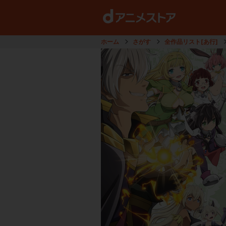
ホーム
さがす
全作品リスト[あ行]