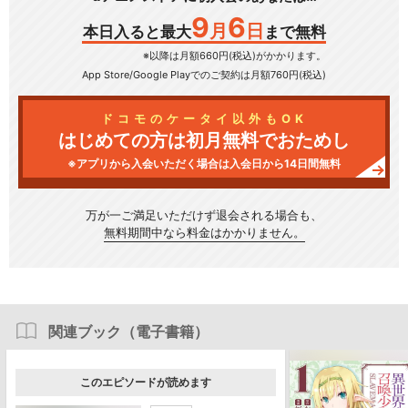
9
6
月
日
本日入ると最大
まで無料
※以降は月額660円(税込)がかかります。
App Store/Google Play
でのご契約は月額760円(税込)
ドコモのケータイ以外もOK
はじめての方は初月無料でおためし
※アプリから入会いただく場合は入会日から14日間無料
万が一ご満足いただけず
退会される場合も、
無料期間中なら料金はかかりません。
関連ブック（電子書籍）
このエピソードが読めます