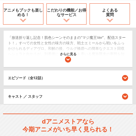
アニメもブックも
楽し
こだわりの機能／
お得
よくある
める！
なサービス
質問
「放送折り返し記念！肌色シーンそのままの“マジ魔王Ver”、配信スター
ト！」すべての女性と女性の味方の味方、戦士エミールから戦いをふっ
かけられるディアヴロ。和解の後、ウルグ橋砦への簡単なクエスト回収
へシェラと向かうが、到着後にエデルガルト率いる魔族襲来の事態を知
さらに見る
る。一方ファルトラ市に残ったレムは、セレスティーヌとの話の途中
に、あの男の突然の訪問を受ける…。
SF/ファンタジー
エピソード（全12話）
恋愛/ラブコメ
キャスト ／ スタッフ
シリーズ／関連のアニメ作品
異世界魔王と召喚少女の奴隷
魔術
dアニメストアなら
今期アニメがいち早く見られる！