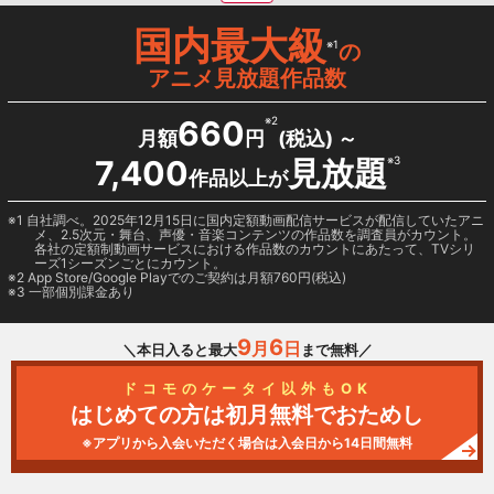
国内最大級
※1
の
アニメ見放題作品数
660
※2
月額
円
(税込) ～
7,400
見放題
※3
作品以上が
1 自社調べ。2025年12月15日に国内定額動画配信サービスが配信していたアニ
メ、2.5次元・舞台、声優・音楽コンテンツの作品数を調査員がカウント。
各社の定額制動画サービスにおける作品数のカウントにあたって、TVシリ
ーズ1シーズンごとにカウント。
2
App Store/Google Play
でのご契約は月額760円(税込)
3 一部個別課金あり
9
6
月
日
＼本日入ると最大
まで無料／
ドコモのケータイ以外もOK
はじめての方は初月無料でおためし
※アプリから入会いただく場合は入会日から14日間無料