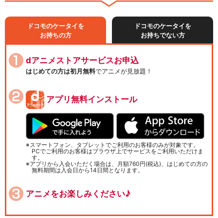
ドコモのケータイを
ドコモのケータイを
お持ちの方
お持ちでない方
dアニメストアサービスお申込
はじめての方は初月無料
でアニメが見放題！
アプリ無料インストール
スマートフォン、タブレットでご利用のお客様のみが対象です。
PCでご利用のお客様はブラウザ上でサービスをご利用いただけま
す。
アプリから入会いただく場合は、月額760円(税込)、はじめての方の
無料期間は入会日から14日間となります。
アニメをお楽しみください♪