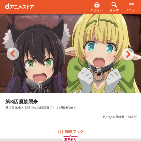
ログイン
さがす
メニュー
第3話 魔族襲来
異世界魔王と召喚少女の奴隷魔術～マジ魔王Ver～
気になる登録数：
84760
関連ブック
無料あり