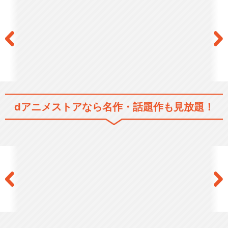
舞台「ゾンビランドサガ Stag
e de ドー…
閉じる
dアニメストアなら
名作・話題作も見放題！