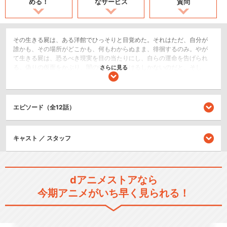
める！
なサービス
質問
その生きる屍は、ある洋館でひっそりと目覚めた。それはただ、自分が
誰かも、その場所がどこかも、何もわからぬまま、徘徊するのみ。やが
て生きる屍は、恐るべき現実を目の当たりにし、自らの運命を告げられ
る。偽りの仮面をかぶり、闇の中を歩き続けるしかないのだと。そし
さらに見る
て、生きる屍に天からの光が差した時、人々は聞くだろう。狂乱の中に
響き渡る叫びを。その、破滅の叫びを。―――――《巽幸太郎》の日記
より
エピソード（全12話）
ホラー/サスペンス/推理
コメディ/ギャグ
キャスト ／ スタッフ
シリーズ／関連のアニメ作品
ゾンビランドサガ リベンジ
dアニメストアなら
今期アニメがいち早く見られる！