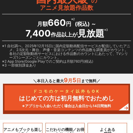
の
アニメ見放題作品数
660
※2
月額
円
(税込) ～
7,400
見放題
※3
作品以上が
1 自社調べ。2025年12月15日に国内定額動画配信サービスが配信していたアニ
メ、2.5次元・舞台、声優・音楽コンテンツの作品数を調査員がカウント。
各社の定額制動画サービスにおける作品数のカウントにあたって、TVシリ
ーズ1シーズンごとにカウント。
2
App Store/Google Play
でのご契約は月額760円(税込)
3 一部個別課金あり
9
5
月
日
＼本日入ると最大
まで無料／
ドコモのケータイ以外もOK
はじめての方は初月無料でおためし
※アプリから入会いただく場合は入会日から14日間無料
アニメもブックも
楽し
こだわりの機能／
お得
よくある