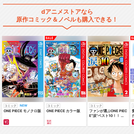
dアニメストアなら
原作コミック＆ノベルも購入できる！
コミック
コミック
コミック
ONE PIECE モノクロ版
ONE PIECE カラー版
ファンが選ぶONE PIEC
E“涙”ベスト10！！ ～
サバイバルの海 超新星
編～ カラー版