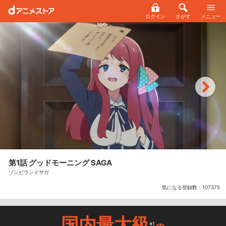
ログイン
さがす
メニュー
第1話 グッドモーニング SAGA
ゾンビランドサガ
気になる登録数：
107375
国内最大級
※1