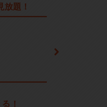
見放題！
きる！