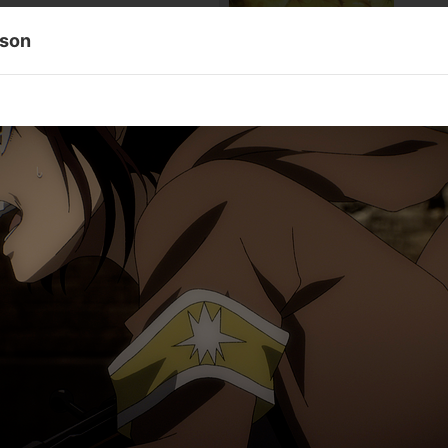
son
第67話
凶弾
第69話
正論
第71話
導く者