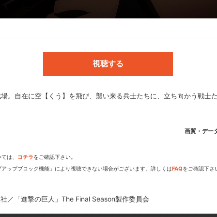
カサ・アッカーマン:石川由依／アルミン・アルレルト:井上麻里奈／コニ
キルシュタイン:谷山紀章／アニ・レオンハート:嶋村 侑／ライナー・ブ
谷浩史／ジーク・イェーガー:子安武人／ファルコ・グライス:花江夏樹
視聴する
／講談社）／監督:林祐一郎／シリーズ構成:瀬古浩司／キャラクターデザイ
エフェクト作画監督:酒井智史、古俣太一／色彩設計:大西慈／美術監督:
戦場。自在に空【くう】を飛び、襲い来る兵士たちに、立ち向かう戦士
:浅川茂輝／編集:吉武将人／音響監督:三間雅文／音楽:KOHTA YAMA
テクノサウンド／制作:MAPPA
画質・デー
いては、
コチラ
をご確認下さい。
 Final Season製作委員会
プアップブロック機能」により視聴できない場合がございます。詳しくは
FAQ
をご確認下さ
／「進撃の巨人」The Final Season製作委員会