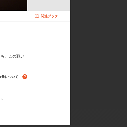
ー・スプリンガー:下野 紘／ヒスト
ラウン:細谷佳正／ハンジ・ゾエ:朴
関連ブック
／ガビ・ブラウン:佐倉綾音／ピーク
ン:岸 友洋／総作画監督:新沼大
根本邦明／画面設計:淡輪雄介／3D
たち。この戦い
MOTO、澤野弘之／音響効果:山谷尚
タ量について
い。