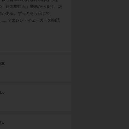
の「超大型巨人」襲来から６年。調
由がある。ずっとそう信じて
……？エレン・イェーガーの物語
第
列車
森
第
手へ
唯
第
巨人
断