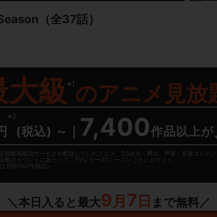
Season
（全37話）
最大級
※1
の
アニメ見放
※2
7,400
円
(税込) ～
｜
作品以上が
日に国内定額動画配信サービスが配信していたアニメ、2.5次元・舞台、声優・音楽コン
品数のカウントにあたって、TVシリーズ1シーズンごとにカウント。
月額760円(税込)
9
7
月
日
＼本日入ると最大
まで無料／