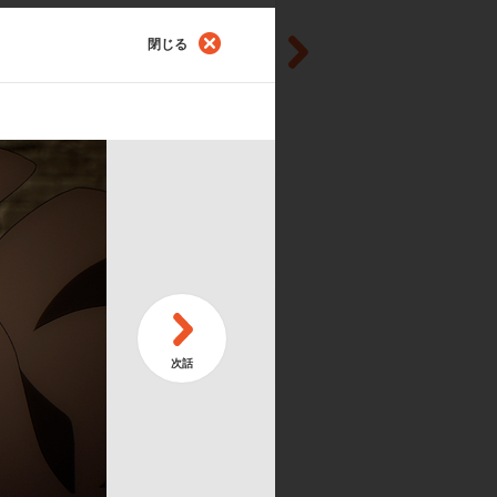
閉じる
第
兄
第
二
第
夕