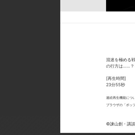
[キャスト]
エレン・イェーガー:梶 裕貴／ミ
リア・レイス:三上枝織／ジャン・
璐美／リヴァイ・アッカーマン:神
・フィンガー :沼倉愛美
[スタッフ]
原作:諫山 創（別冊少年マガジン
祐、秋田学／演出チーフ:宍戸淳／
混迷を極める
CG監督:奥納基、池田昴／撮影監督
の行方は……？
人（サウンドボックス）／音響制作:
[再生時間]
[製作年]
23分55秒
2020年
連続再生機能につ
©諫山創・講談社／「進撃の巨人」The
ブラウザの「ポッ
©諫山創・講談社