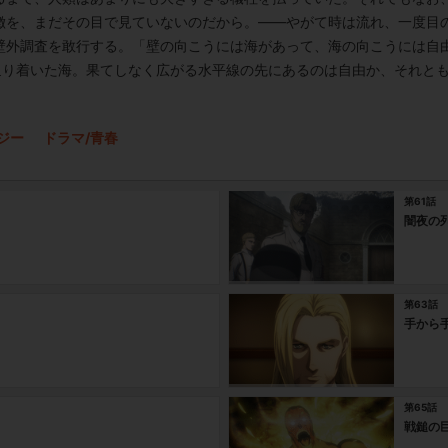
徴を、まだその目で見ていないのだから。――やがて時は流れ、一度目
壁外調査を敢行する。「壁の向こうには海があって、海の向こうには自
辿り着いた海。果てしなく広がる水平線の先にあるのは自由か、それとも
タジー
ドラマ/青春
第61話
闇夜の
第63話
手から
第65話
戦鎚の