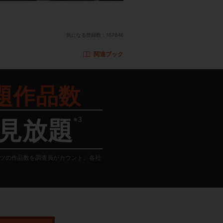
気になる登録数：
167646
関連ブック
題作品数
※3
見放題
テンツの作品数を調査員がカウント。各社