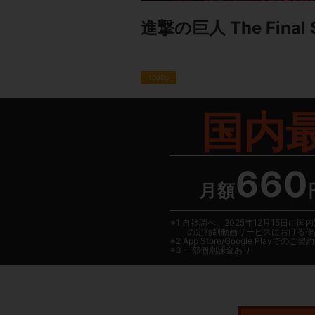
進撃の巨人 The Final 
1080p
国内
660
月額
1 自社調べ。2025年12月15
の定額制動画サービスにおける作
2
App Store/Google Play
でのご契約は
3 一部個別課金あり