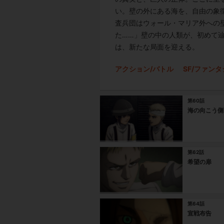
い。壁の外にある海を、自由の象
査兵団はウォール・マリア外への
た……」壁の中の人類が、初めて
は、新たな局面を迎える。
アクション/バトル
SF/ファン
第60話
海の向こう側
第62話
希望の扉
第64話
宣戦布告