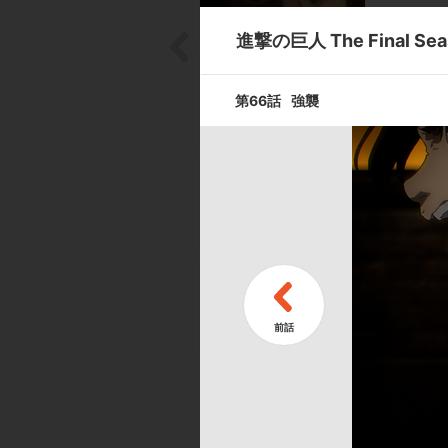
進撃の巨人 The Final Sea
第66話
強襲
第66話
強襲
第68話
義勇兵
第70話
偽り者
キャスト ／ スタッフ