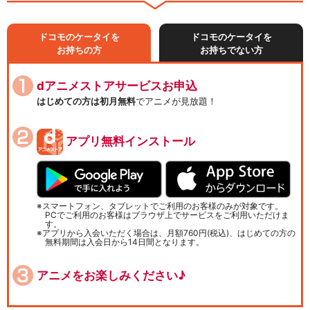
ドコモのケータイを
ドコモのケータイを
お持ちの方
お持ちでない方
dアニメストアサービスお申込
はじめての方は初月無料
でアニメが見放題！
アプリ無料インストール
スマートフォン、タブレットでご利用のお客様のみが対象です。
PCでご利用のお客様はブラウザ上でサービスをご利用いただけま
す。
アプリから入会いただく場合は、月額760円(税込)、はじめての方の
無料期間は入会日から14日間となります。
アニメをお楽しみください♪