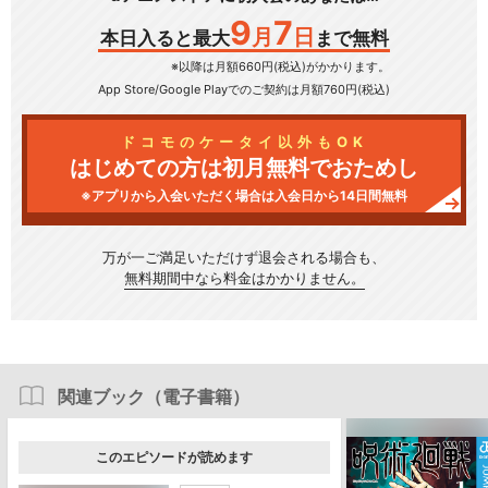
9
7
月
日
本日入ると最大
まで無料
※以降は月額660円(税込)がかかります。
App Store/Google Play
でのご契約は月額760円(税込)
ドコモのケータイ以外もOK
はじめての方は初月無料でおためし
※アプリから入会いただく場合は入会日から14日間無料
万が一ご満足いただけず
退会される場合も、
無料期間中なら料金はかかりません。
関連ブック（電子書籍）
このエピソードが読めます