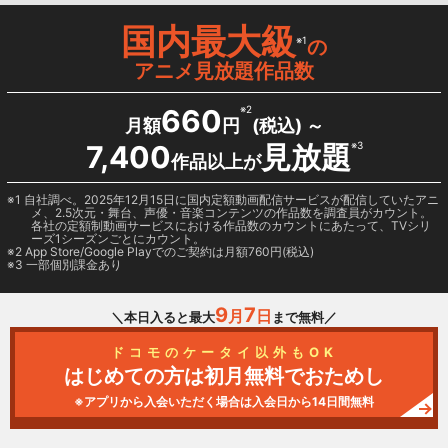
国内最大級
※1
の
アニメ見放題作品数
660
※2
月額
円
(税込) ～
7,400
見放題
※3
作品以上が
1 自社調べ。2025年12月15日に国内定額動画配信サービスが配信していたアニ
メ、2.5次元・舞台、声優・音楽コンテンツの作品数を調査員がカウント。
各社の定額制動画サービスにおける作品数のカウントにあたって、TVシリ
ーズ1シーズンごとにカウント。
2
App Store/Google Play
でのご契約は月額760円(税込)
3 一部個別課金あり
9
7
月
日
＼本日入ると最大
まで無料／
ドコモのケータイ以外もOK
はじめての方は初月無料でおためし
※アプリから入会いただく場合は入会日から14日間無料