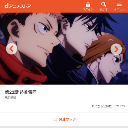
ログイン
さがす
メニュー
第22話 起首雷同
呪術廻戦
気になる登録数：
321373
関連ブック