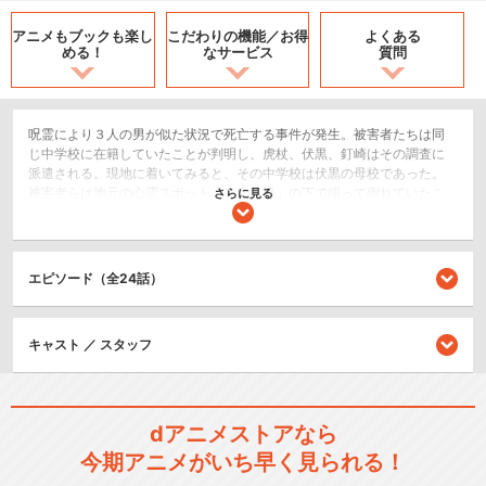
アニメもブックも
楽し
こだわりの機能／
お得
よくある
める！
なサービス
質問
呪霊により３人の男が似た状況で死亡する事件が発生。被害者たちは同
じ中学校に在籍していたことが判明し、虎杖、伏黒、釘崎はその調査に
派遣される。現地に着いてみると、その中学校は伏黒の母校であった。
被害者らは地元の心霊スポット「八十八橋」の下で揃って倒れていたこ
さらに見る
とがあったと聞く。さらに伏黒の姉・津美紀も事件に巻き込まれていた
と分かり――。
SF/ファンタジー
エピソード（全24話）
アクション/バトル
ホラー/サスペンス/推理
キャスト ／ スタッフ
シリーズ／関連のアニメ作品
呪術廻戦 懐玉・玉折／渋谷事
dアニメストアなら
変（第2期）
今期アニメがいち早く見られる！