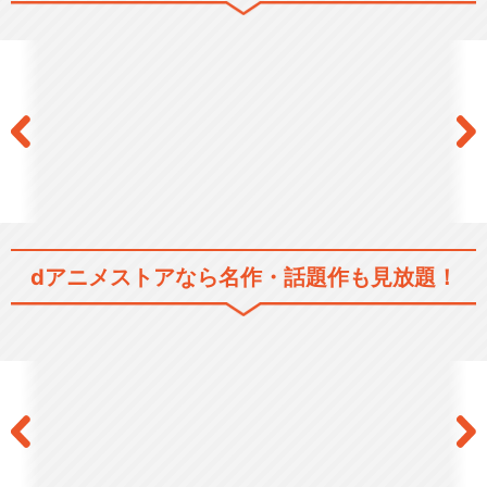
呪術廻戦 死滅回游 前編（第3
期）
劇場版 呪術廻戦 0
dアニメストアなら
名作・話題作も見放題！
『劇場版総集編 呪術廻戦 懐
玉・玉折』
舞台「呪術廻戦」