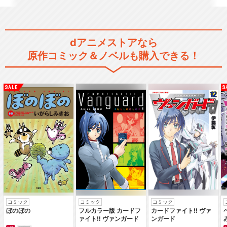
dアニメストアなら
原作コミック＆ノベルも購入できる！
舞台「呪術廻戦 0」WITH LIV
E BAND
舞台「呪術廻戦」-京都姉妹校
交流会・起首雷同-
舞台「呪術廻戦」-懐玉・玉
折-
コミック
コミック
コミック
ぼのぼの
フルカラー版 カードフ
カードファイト‼ ヴァ
ァイト‼ ヴァンガード
ンガード