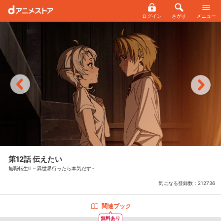
ログイン
さがす
メニュー
第12話 伝えたい
無職転生Ⅱ ～異世界行ったら本気だす～
気になる登録数：
212736
関連ブック
無料あり