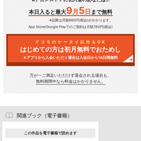
9
5
月
日
本日入ると最大
まで無料
※以降は月額660円(税込)がかかります。
App Store/Google Play
でのご契約は月額760円(税込)
ドコモのケータイ以外もOK
はじめての方は初月無料でおためし
※アプリから入会いただく場合は入会日から14日間無料
万が一ご満足いただけず
退会される場合も、
無料期間中なら料金はかかりません。
関連ブック（電子書籍）
この作品を電子書籍で読めます