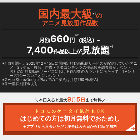
国内最大級
※1
の
アニメ見放題作品数
660
※2
月額
円
(税込) ～
7,400
見放題
※3
作品以上が
1 自社調べ。2025年12月15日に国内定額動画配信サービスが配信していたアニ
メ、2.5次元・舞台、声優・音楽コンテンツの作品数を調査員がカウント。
各社の定額制動画サービスにおける作品数のカウントにあたって、TVシリ
ーズ1シーズンごとにカウント。
2
App Store/Google Play
でのご契約は月額760円(税込)
3 一部個別課金あり
9
5
月
日
＼本日入ると最大
まで無料／
ドコモのケータイ以外もOK
はじめての方は初月無料でおためし
※アプリから入会いただく場合は入会日から14日間無料