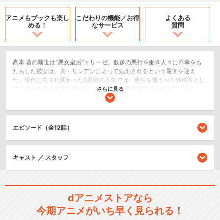
アニメもブックも
楽し
こだわりの機能／
お得
よくある
める！
なサービス
質問
高本 葵の前世は“悪女皇后”エリーゼ。数多の悪行を働き人々に不幸をも
たらした彼女は、夫・リンデンによって処刑されるという最期を迎え
た。現代に生まれ変わった2度目の人生では、過ちを償うべく外科医とし
て人のため生きてきた葵だが、ある日飛行機事故で帰らぬ人に… しか
さらに見る
し、目を覚ますと1度目の人生に戻っていた！処刑される１０年前に転生
したエリーゼの目の前に現れたのは、自分のせいで命を落とした家族た
ちだった。もう、大切な人を失いたくない… 後悔でいっぱいの人生なん
て絶対にいや！3度目の人生は悲劇のきっかけとなったリンデンとの結婚
エピソード（全12話）
を回避し、医学の知識を生かして再び医者になりたいと決意する。とこ
ろがそんなエリーゼの道のりには、さまざまな困難が待ち受けていて…？
この人生は、誰かの命を救うために――運命にあらがう“天才外科医”の、
キャスト ／ スタッフ
ひたむき医療ファンタジー開幕！
SF/ファンタジー
恋愛/ラブコメ
dアニメストアなら
閉じる
今期アニメがいち早く見られる！