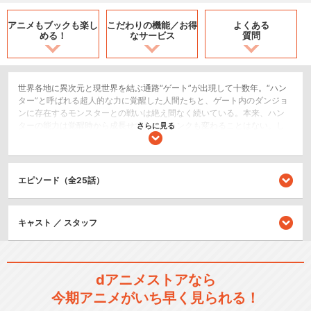
アニメもブックも
楽し
こだわりの機能／
お得
よくある
める！
なサービス
質問
世界各地に異次元と現世界を結ぶ通路“ゲート”が出現して十数年。“ハン
ター”と呼ばれる超人的な力に覚醒した人間たちと、ゲート内のダンジョ
ンに存在するモンスターとの戦いは絶え間なく続いている。本来、ハン
ターの能力は覚醒時から成長せず、そのランクも変わることはない。し
さらに見る
かし、人類最弱兵器と呼ばれていた低ランクハンターの水篠旬は、二重
ダンジョンでのレイド中に自分だけが「レベルアップする」力を手に入
れ、戦いの中で能力を高めていく。転職クエストをクリアして、影の兵
士を従わせることができる職業『影の君主』を手に入れた旬は、病気の
エピソード（全25話）
母を治す可能性のある「命の神水」の素材を求めて新たな戦いに身を投
じていくのだった。
SF/ファンタジー
キャスト ／ スタッフ
アクション/バトル
閉じる
dアニメストアなら
今期アニメがいち早く見られる！