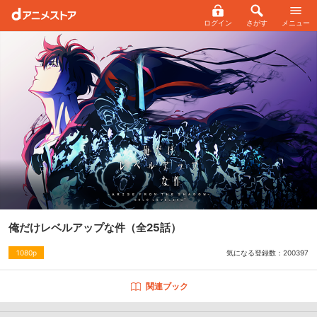
ログイン
さがす
メニュー
俺だけレベルアップな件
（全25話）
気になる登録数：
200397
1080p
関連ブック