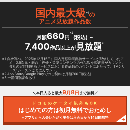
国内最大級
※1
の
アニメ見放題作品数
660
※2
月額
円
(税込) ～
7,400
見放題
※3
作品以上が
1 自社調べ。2025年12月15日に国内定額動画配信サービスが配信していたアニ
メ、2.5次元・舞台、声優・音楽コンテンツの作品数を調査員がカウント。
各社の定額制動画サービスにおける作品数のカウントにあたって、TVシリ
ーズ1シーズンごとにカウント。
2
App Store/Google Play
でのご契約は月額760円(税込)
3 一部個別課金あり
9
8
月
日
＼本日入ると最大
まで無料／
ドコモのケータイ以外もOK
はじめての方は初月無料でおためし
※アプリから入会いただく場合は入会日から14日間無料