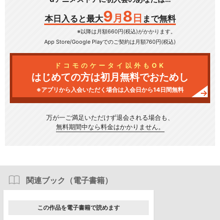
9
8
月
日
本日入ると最大
まで無料
※以降は月額660円(税込)がかかります。
App Store/Google Play
でのご契約は月額760円(税込)
ドコモのケータイ以外もOK
はじめての方は初月無料でおためし
※アプリから入会いただく場合は入会日から14日間無料
万が一ご満足いただけず
退会される場合も、
無料期間中なら料金はかかりません。
関連ブック（電子書籍）
この作品を電子書籍で読めます