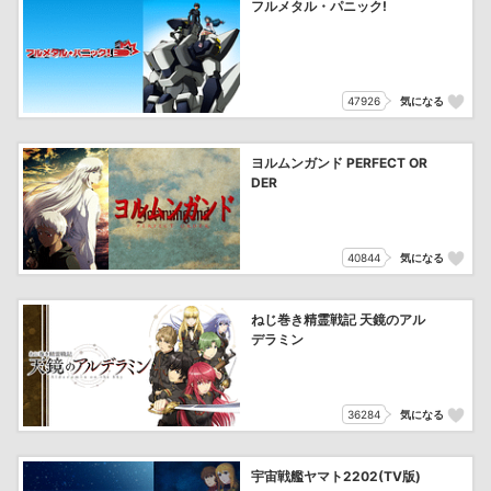
フルメタル・パニック!
47926
気になる
ヨルムンガンド PERFECT OR
DER
40844
気になる
ねじ巻き精霊戦記 天鏡のアル
デラミン
36284
気になる
宇宙戦艦ヤマト2202(TV版)