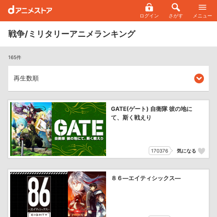
ログイン
さがす
メニュー
戦争/ミリタリーアニメランキング
165件
GATE(ゲート) 自衛隊 彼の地に
て、斯く戦えり
170376
気になる
８６―エイティシックス―