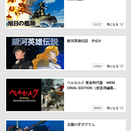
13237
気になる
銀河英雄伝説 外伝4
12964
気になる
ベルセルク 黄金時代篇 MEM
ORIAL EDITION（放送用編集v
er.）
18660
気になる
太陽の牙ダグラム