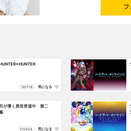
ミィ役、PS版ゲーム「
フ
ラ＝マクスウェル役な
HUNTER×HUNTER
気になる
181718
月が導く異世界道中 第二
幕
気になる
110434