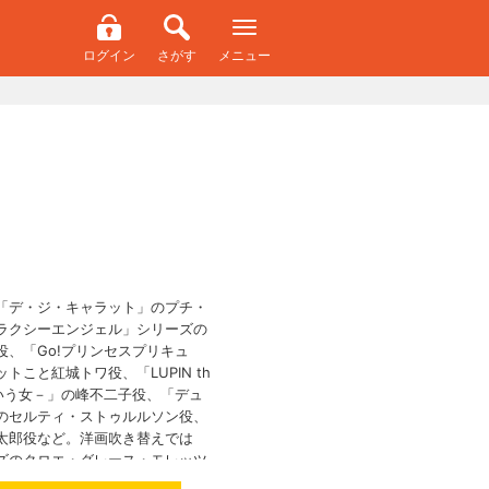
ログイン
さがす
メニュー
「デ・ジ・キャラット」のプチ・
ラクシーエンジェル」シリーズの
役、「Go!プリンセスプリキュ
トこと紅城トワ役、「LUPIN th
子という女－」の峰不二子役、「デュ
のセルティ・ストゥルルソン役、
太郎役など。洋画吹き替えでは
ズのクロエ・グレース・モレッツ
ストリートファイターⅣ」のキャ