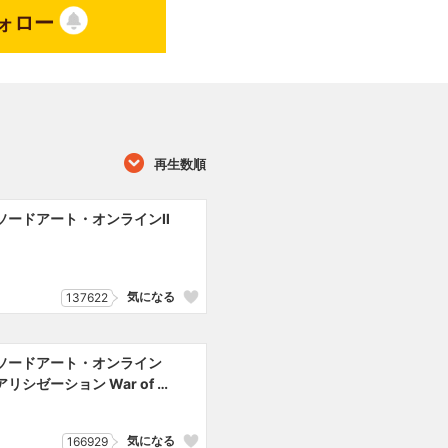
テイルズ オブ エクシリア」のミ
ォロー
どを担当。趣味は読書。
再生数順
ソードアート・オンラインⅡ
気になる
137622
ソードアート・オンライン
アリシゼーション War of U
nderworld
気になる
166929