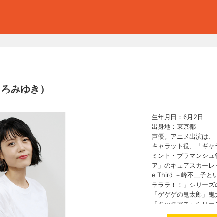
しろみゆき）
生年月日：6月2日
出身地：東京都
声優。アニメ出演は、
キャラット役、「ギャ
ミント・ブラマンシュ
ア」のキュアスカーレッ
e Third －峰不二
ラララ！！」シリーズ
「ゲゲゲの鬼太郎」鬼
「キックアス」シリー
を担当。ゲームでは「