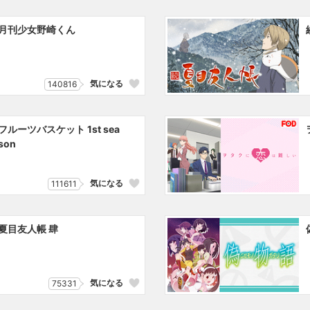
月刊少女野崎くん
気になる
140816
フルーツバスケット 1st sea
son
気になる
111611
夏目友人帳 肆
気になる
75331