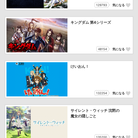
129793
気になる
キングダム 第4シリーズ
48154
気になる
けいおん！
132254
気になる
サイレント・ウィッチ 沈黙の
魔女の隠しごと
135200
気になる