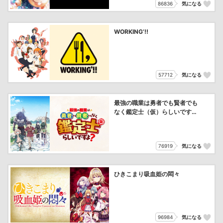
86836
気になる
WORKING’!!
57712
気になる
最強の職業は勇者でも賢者でも
なく鑑定士（仮）らしいです
よ？
76919
気になる
ひきこまり吸血姫の悶々
96984
気になる