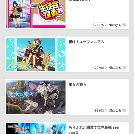
77575
気になる
響け！ユーフォニアム
123799
気になる
魔女の旅々
188803
気になる
ありふれた職業で世界最強 sea
son 3