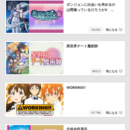
ダンジョンに出会いを求めるの
は間違っているだろうかⅤ 豊
穣の女神篇
105283
気になる
異世界チート魔術師
98523
気になる
WORKING!!
107796
気になる
生徒会役員共