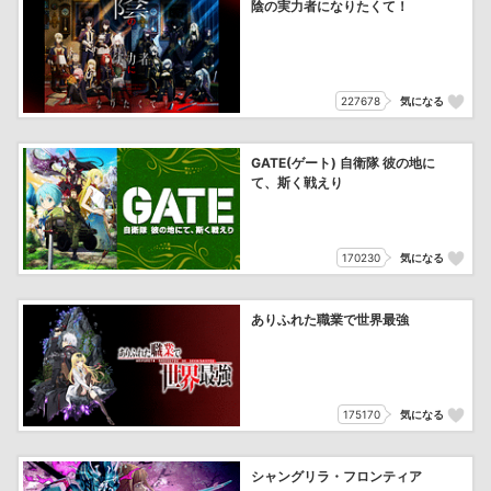
陰の実力者になりたくて！
227678
気になる
GATE(ゲート) 自衛隊 彼の地に
て、斯く戦えり
170230
気になる
ありふれた職業で世界最強
175170
気になる
シャングリラ・フロンティア