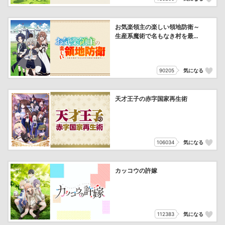
お気楽領主の楽しい領地防衛～
生産系魔術で名もなき村を最強
の城塞都市に～
90205
気になる
天才王子の赤字国家再生術
106034
気になる
カッコウの許嫁
112383
気になる