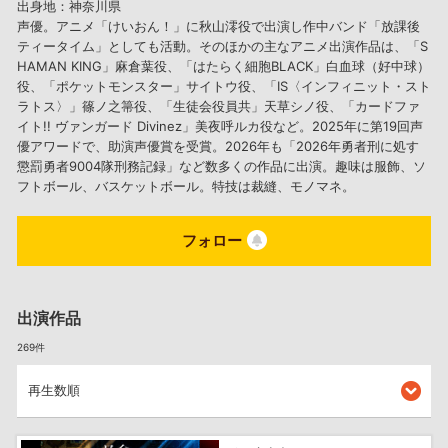
出身地：神奈川県
声優。アニメ「けいおん！」に秋山澪役で出演し作中バンド「放課後
ティータイム」としても活動。そのほかの主なアニメ出演作品は、「S
HAMAN KING」麻倉葉役、「はたらく細胞BLACK」白血球（好中球）
役、「ポケットモンスター」サイトウ役、「IS〈インフィニット・スト
ラトス〉」篠ノ之箒役、「生徒会役員共」天草シノ役、「カードファ
イト!! ヴァンガード Divinez」美夜呼ルカ役など。2025年に第19回声
優アワードで、助演声優賞を受賞。2026年も「2026年勇者刑に処す
懲罰勇者9004隊刑務記録」など数多くの作品に出演。趣味は服飾、ソ
フトボール、バスケットボール。特技は裁縫、モノマネ。
フォロー
出演作品
269件