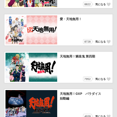
8822
気になる
愛・天地無用！
8728
気になる
天地無用！魎皇鬼 第四期
7952
気になる
天地無用！GXP パラダイス
始動編
4939
気になる