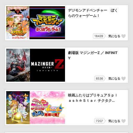
デジモンアドベンチャー ぼく
らのウォーゲーム！
18439
気になる
劇場版 マジンガーZ ／ INFINIT
Y
6536
気になる
映画ふたりはプリキュアＳｐｌ
ａｓｈ☆Ｓｔａｒ チクタク危
機一髪！
7207
気になる