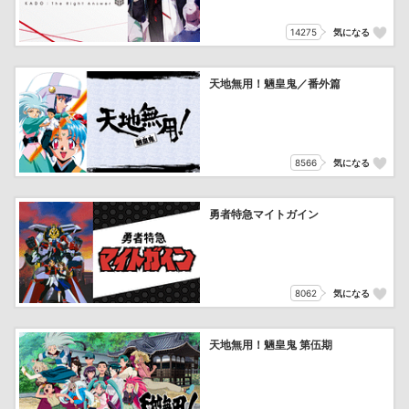
14275
気になる
天地無用！魎皇鬼／番外篇
8566
気になる
勇者特急マイトガイン
8062
気になる
天地無用！魎皇鬼 第伍期