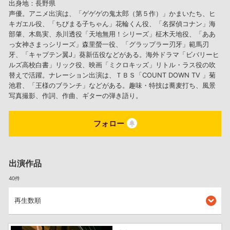
出身地：長野県
声優。アニメ出演は、「ゲゲゲの鬼太郎（第５作）」かまいたち、ヒ
キガエル役、「ちびまる子ちゃん」花輪くん役、「名探偵コナン」海
部肇、木島実、糸川透役「天地無用！シリーズ」柾木天地役、「ああ
っ女神さまっシリーズ」森里螢一役、「グラップラー刃牙」範馬刃
牙、「キャプテン翼J」葵新伍役などがある。海外ドラマ「ビバリーヒ
ルズ高校白書」リック役、映画「ミクロキッズ」リトル・ラス役の吹
替えで活躍。ナレーション出演は、ＴＢＳ「COUNT DOWN TV 」菊
池君、「王様のブランチ」などがある。趣味・特技は蕎麦打ち、風景
写真撮影、作詞、作曲、ギターの弾き語り。
フォロー
出演作品
40件