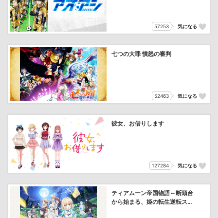
57253
気になる
七つの大罪 憤怒の審判
52463
気になる
彼女、お借りします
127284
気になる
ティアムーン帝国物語～断頭台
から始まる、姫の転生逆転スト
ーリー～