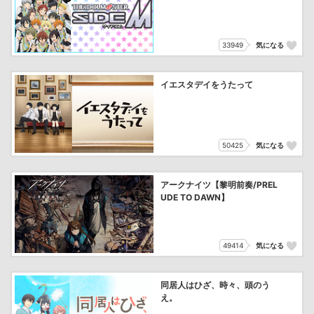
33949
気になる
イエスタデイをうたって
50425
気になる
アークナイツ【黎明前奏/PREL
UDE TO DAWN】
49414
気になる
同居人はひざ、時々、頭のう
え。