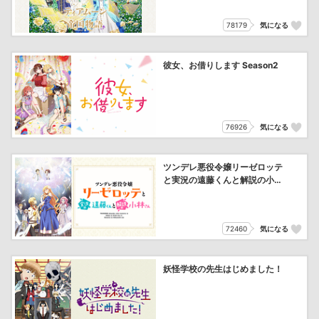
78179
気になる
彼女、お借りします Season2
76926
気になる
ツンデレ悪役令嬢リーゼロッテ
と実況の遠藤くんと解説の小林
さん
72460
気になる
妖怪学校の先生はじめました！