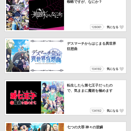
蜘蛛ですが、なにか？
126061
気になる
デスマーチからはじまる異世界
狂想曲
104182
気になる
転生したら第七王子だったの
で、気ままに魔術を極めます
134162
気になる
七つの大罪 神々の逆鱗