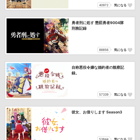
40972
気になる
勇者刑に処す 懲罰勇者9004隊
刑務記録
88856
気になる
自称悪役令嬢な婚約者の観察記
録。
57339
気になる
彼女、お借りします Season3
53844
気になる