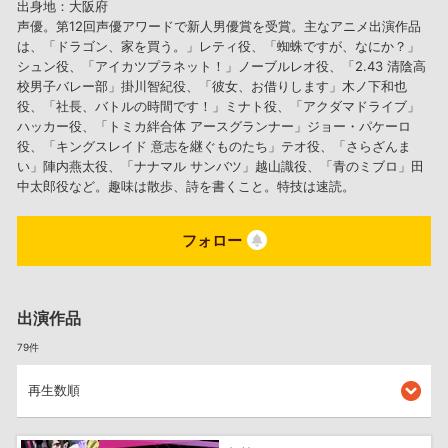
出身地：大阪府
声優。第12回声優アワードで新人男優賞を受賞。主なアニメ出演作品
は、「ドラゴン、家を買う。」レティ役、「蜘蛛ですが、なにか？」
シュン役、「アイカツプラネット！」ノーブルレオ役、「2.43 清陰高
校男子バレー部」掛川智紀役、「彼女、お借りします」木ノ下和也
役、「社長、バトルの時間です！」ミナト役、「アクダマドライブ」
ハッカー役、「トミカ絆合体 アースグランナー」ジョー・パケーロ
役、「キングスレイド 意志を継ぐものたち」テオ役、「さらざんま
い」陣内燕太役、「ナナマル サンバツ」越山識役、「青のミブロ」田
中太郎役など。趣味は散歩、詩を書くこと。特技は速読。
フォロー
出演作品
79件