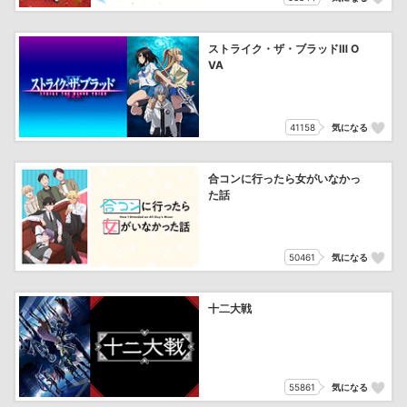
ストライク・ザ・ブラッドⅢ O
VA
41158
気になる
合コンに行ったら女がいなかっ
た話
50461
気になる
十二大戦
55861
気になる