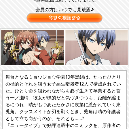
会員の方はいつでも見放題♪
舞台となるミョウジョウ学園10年黒組は、たったひとり
の標的とそれを狙う女子高生暗殺者12人で構成されてい
た。ひとり命を狙われながらも必ず生きて卒業すると誓
う一ノ瀬晴。彼女が標的だと気づきつつも、距離が縮ま
るにつれ、晴がもつあたたかさに次第に惹かれていく東
兎角。クラスメイトが刃を剥くとき、兎角は晴の守護者
として立ち向かうのか、それとも……?
『ニュータイプ』で好評連載中のコミックを、原作者の