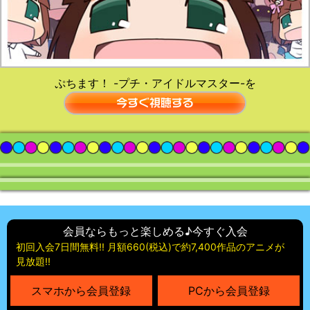
ぷちます！ -プチ・アイドルマスター-を
会員ならもっと楽しめる♪今すぐ入会
初回入会7日間無料!! 月額660(税込)で約7,400作品のアニメが
見放題!!
スマホから会員登録
PCから会員登録