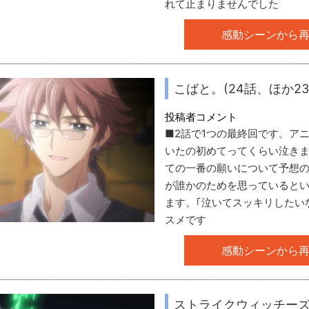
れて止まりませんでした
感動シーンから
こばと。(24話、ほか23
投稿者コメント
■2話で1つの最終回です。ア
いたの初めてってくらい泣き
ての一番の願いについて予想
が誰かのためを思っていると
ます。｢泣いてスッキリしたい
スメです
感動シーンから
ストライクウィッチーズ2