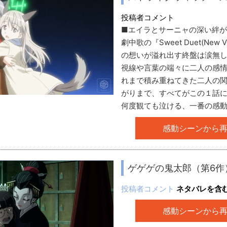
投稿者コメント
■エイラとサーニャの深い絆
劇中歌の『Sweet Duet(New 
の想いが溢れ出す終盤は涙無
視線や言葉の端々に二人の感
れまで積み重ねてきた二人の
がりまで、すべてがこの１話
何度観ても泣ける、一番の感
感動シーンから
ゲゲゲの鬼太郎（第6作）
投稿者コメント
ネタバレを含む
感動シーンから