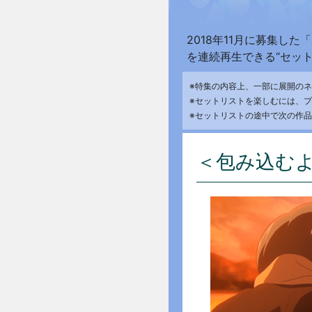
2018年11月に募集
を連続再生できる“セッ
※特集の内容上、一部に展開のネ
※セットリストを
楽しむには、
プ
※セットリストの
途中で
次の作品
＜包み込む