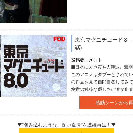
東京マグニチュード８．０
話)
投稿者コメント
■日本に大地震や大津波、豪
このアニメはタブーとされて
の作品を見て自問自答してみ
悠貴の純粋な優しさに涙が止
感動シーンから
▼“包み込むような、深い愛情”を
連続再生！▼