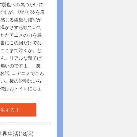
"朋也への気づかいに
回ですが、朋也が汐を肩
を感じる繊細な描写が
の温かさすら観ていて
だただアニメの力を感
本当にこの回だけでな
『ここまで泣くか』と
せん。リアルな親子げ
無いのですよ…。笑
......アニメでこん
ない。後の説明はいら
て俺はおトイレにちょ
再生する！
界生活(18話)