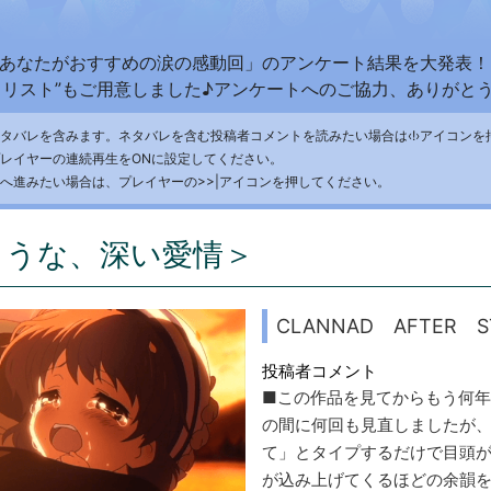
した「あなたがおすすめの涙の感動回」のアンケート結果を大発表
トリスト”もご用意しました♪アンケートへのご協力、ありがと
タバレを含みます。ネタバレを含む投稿者コメントを読みたい場合は‹!›アイコンを
レイヤーの
連続再生を
ONに
設定してください。
へ
進みたい
場合は、
プレイヤーの
>>|アイコンを
押して
ください。
ような、深い愛情＞
CLANNAD AFTER ST
投稿者コメント
■この作品を見てからもう何
の間に何回も見直しましたが
て」とタイプするだけで目頭
が込み上げてくるほどの余韻