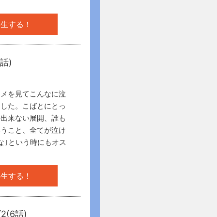
再生する！
話)
ニメを見てこんなに泣
ました。こばとにとっ
の出来ない展開、誰も
いうこと、全てが泣け
な｣という時にもオス
再生する！
(6話)