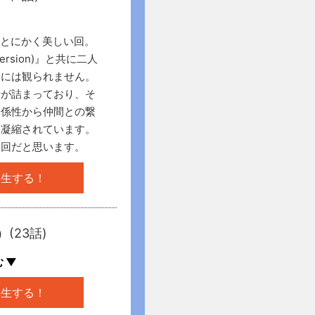
がとにかく美しい回。
Version)』と共に二人
しには観られません。
情が詰まっており、そ
関係性から仲間との繋
に凝縮されています。
動回だと思います。
再生する！
(23話)
 ▼
再生する！