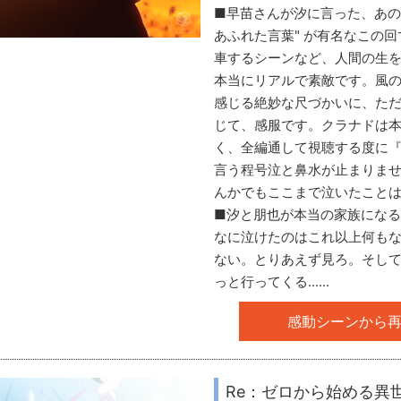
■早苗さんが汐に言った、あの
あふれた言葉" が有名なこの
車するシーンなど、人間の生
本当にリアルで素敵です。風
感じる絶妙な尺づかいに、た
じて、感服です。クラナドは
く、全編通して視聴する度に
言う程号泣と鼻水が止まりま
んかでもここまで泣いたことは
■汐と朋也が本当の家族になるお話
なに泣けたのはこれ以上何も
ない。とりあえず見ろ。そし
っと行ってくる......
感動シーンから
Re：ゼロから始める異世