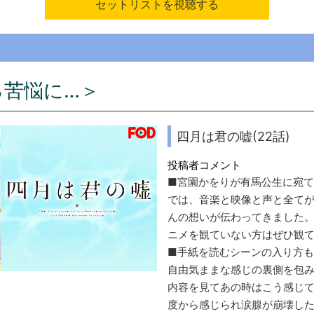
セットリストを視聴する
る苦悩に…＞
四月は君の嘘(22話)
投稿者コメント
■宮園かをりが有馬公生に宛
では、音楽と映像と声と全て
んの想いが伝わってきました
ニメを観ていない方はぜひ観
■手紙を読むシーンの入り方
自由気ままな感じの裏側を包
内容を見てあの時はこう感じて
度から感じられ涙腺が崩壊し