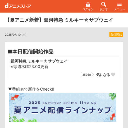
ログイン
さがす
メニュー
【夏アニメ新着】銀河特急 ミルキー☆サブウェイ
配信開始
2025/07/10 (木)
■本日配信開始作品
銀河特急 ミルキー☆サブウェイ
※毎週木曜23:00更新
気になる
35368
▼番組表で新作をCheck!!