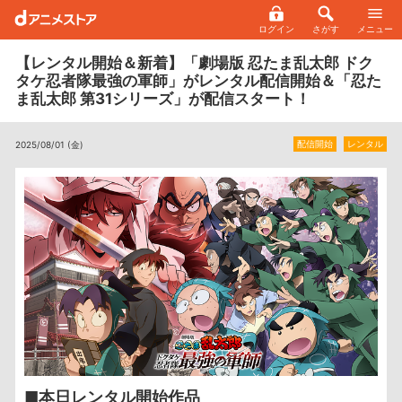
ログイン
さがす
メニュー
【レンタル開始＆新着】「劇場版 忍たま乱太郎 ドク
タケ忍者隊最強の軍師」がレンタル配信開始＆「忍た
ま乱太郎 第31シリーズ」が配信スタート！
配信開始
レンタル
2025/08/01 (金)
■本日レンタル開始作品