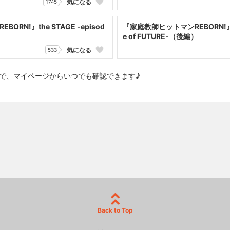
気になる
1745
RN!』the STAGE -episod
『家庭教師ヒットマンREBORN!』the
）
e of FUTURE-（後編）
気になる
533
で、マイページからいつでも確認できます♪
Back to Top