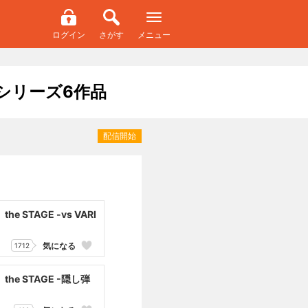
ログイン
さがす
メニュー
E シリーズ6作品
配信開始
 STAGE -vs VARI
気になる
1712
he STAGE -隠し弾