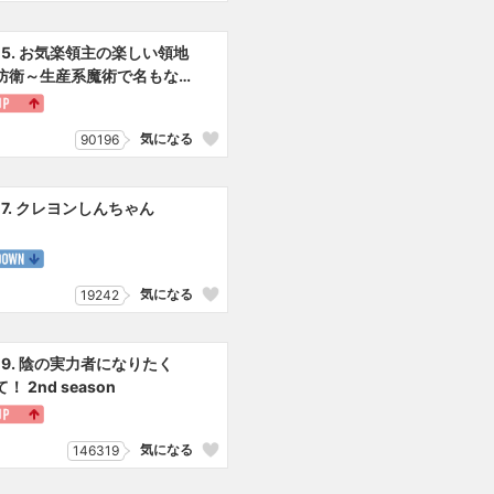
15. お気楽領主の楽しい領地
防衛～生産系魔術で名もな
き村を最強の城塞都市に～
気になる
90196
17. クレヨンしんちゃん
気になる
19242
19. 陰の実力者になりたく
て！ 2nd season
気になる
146319