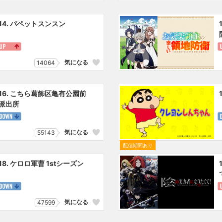
14. パペットスンスン
気になる
14064
16. こちら葛飾区亀有公園前
派出所
気になる
55143
配信期間あり
18. ケロロ軍曹 1stシーズン
気になる
47599