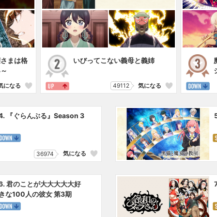
嬢さまは格
いびってこない義母と義姉
い～
気になる
49112
気になる
4. 『ぐらんぶる』Season 3
気になる
36974
6. 君のことが大大大大大好
きな100人の彼女 第3期