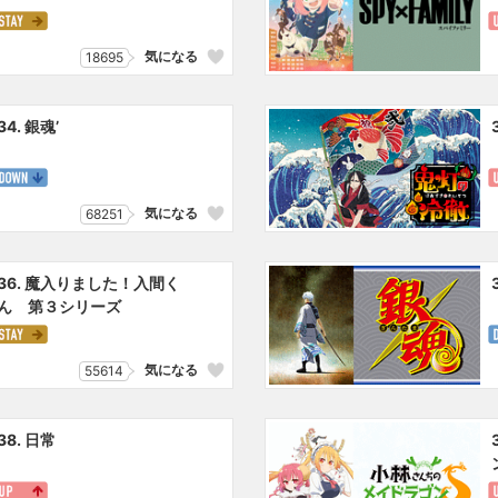
気になる
18695
34. 銀魂’
気になる
68251
36. 魔入りました！入間く
ん 第３シリーズ
気になる
55614
38. 日常