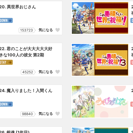
20. 異世界おじさん
気になる
153723
22. 君のことが大大大大大好
きな100人の彼女 第2期
気になる
45252
24. 魔入りました！入間くん
気になる
98840
26. 銀魂 (1年目)