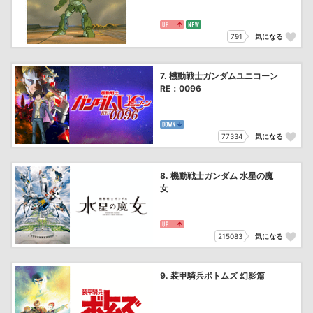
791
気になる
7. 機動戦士ガンダムユニコーン
RE：0096
77334
気になる
8. 機動戦士ガンダム 水星の魔
女
215083
気になる
9. 装甲騎兵ボトムズ 幻影篇