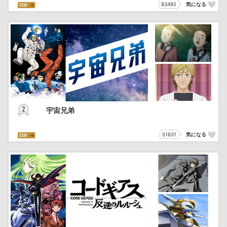
83492
気になる
宇宙兄弟
51631
気になる