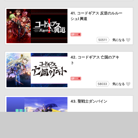
41. コードギアス 反逆のルルー
シュⅠ 興道
50511
気になる
42. コードギアス 亡国のアキ
ト
58033
気になる
43. 聖戦士ダンバイン
27188
気になる