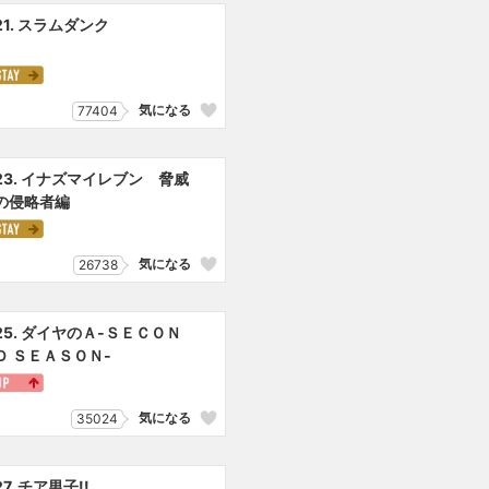
21. スラムダンク
気になる
77404
23. イナズマイレブン 脅威
の侵略者編
気になる
26738
25. ダイヤのＡ‐ＳＥＣＯＮ
Ｄ ＳＥＡＳＯＮ‐
気になる
35024
27. チア男子!!