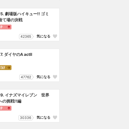
15. 劇場版ハイキュー!! ゴミ
捨て場の決戦
気になる
42365
17. ダイヤのA actⅡ
気になる
47762
19. イナズマイレブン 世界
への挑戦!!編
気になる
30336