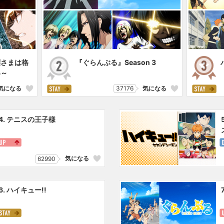
嬢さまは格
『ぐらんぶる』Season 3
い～
気になる
37176
気になる
4. テニスの王子様
気になる
62990
6. ハイキュー!!