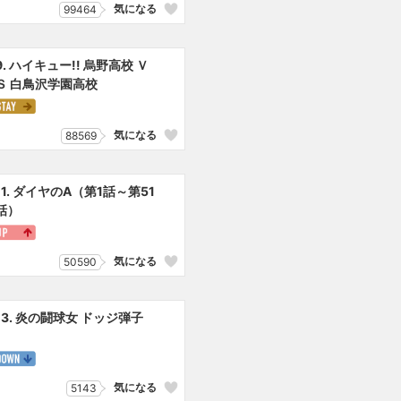
気になる
99464
9. ハイキュー!! 烏野高校 Ｖ
Ｓ 白鳥沢学園高校
気になる
88569
11. ダイヤのA（第1話～第51
話）
気になる
50590
13. 炎の闘球女 ドッジ弾子
気になる
5143