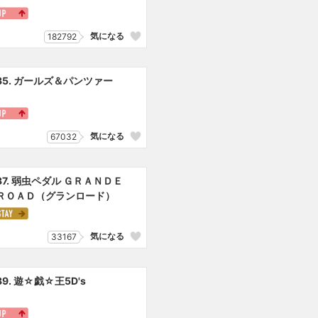
気になる
182792
35. ガールズ＆パンツァー
気になる
67032
37. 弱虫ペダル ＧＲＡＮＤＥ
ＲＯＡＤ（グランロード）
気になる
33167
39. 遊☆戯☆王5D's