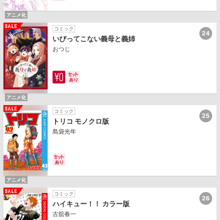
アニメ化
コミック
24
いびってこない義母と義姉
おつじ
アニメ化
コミック
25
トリコ モノクロ版
島袋光年
アニメ化
コミック
26
ハイキュー！！ カラー版
古舘春一