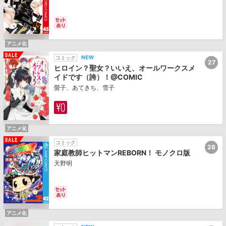
アニメ化
コミック
27
ヒロイン？聖女？いいえ、オールワークスメ
イドです（誇）！@COMIC
螢子、あてきち、雪子
アニメ化
コミック
28
家庭教師ヒットマンREBORN！ モノクロ版
天野明
アニメ化