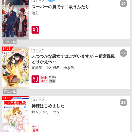
コミック
21
スーパーの裏でヤニ吸うふたり
地主
アニメ化
コミック
22
ふつつかな悪女ではございますが ～雛宮蝶鼠
とりかえ伝～
尾羊英、中村颯希、ゆき哉
アニメ化
コミック
23
神様はじめました
鈴木ジュリエッタ