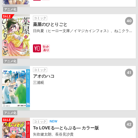
アニメ化
コミック
40
薬屋のひとりごと
日向夏（ヒーロー文庫／イマジカインフォス）、ねこクラ
ゲ、七緒一綺、しのとうこ
アニメ化
コミック
41
アオのハコ
三浦糀
アニメ化
コミック
42
To LOVEる―とらぶる― カラー版
矢吹健太朗、長谷見沙貴