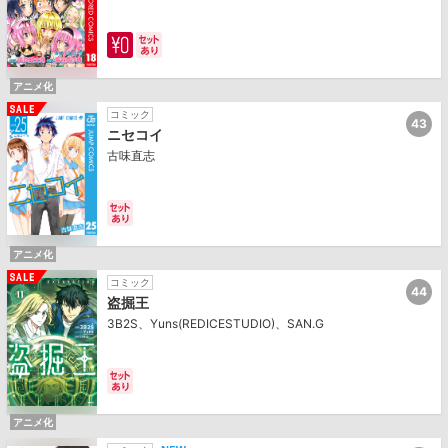
アニメ化
コミック
43
ニセコイ
古味直志
アニメ化
コミック
44
盗掘王
3B2S、Yuns(REDICESTUDIO)、SAN.G
アニメ化