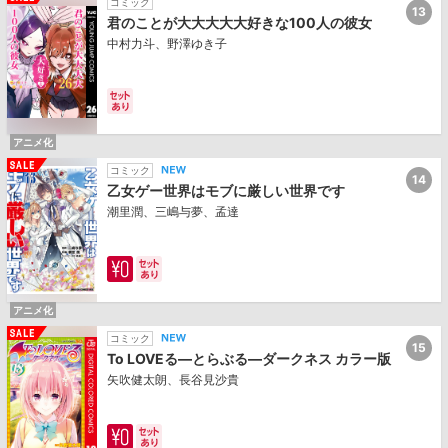
コミック
13
君のことが大大大大大好きな100人の彼女
中村力斗、野澤ゆき子
アニメ化
コミック
14
乙女ゲー世界はモブに厳しい世界です
潮里潤、三嶋与夢、孟達
アニメ化
コミック
15
To LOVEる―とらぶる―ダークネス カラー版
矢吹健太朗、長谷見沙貴