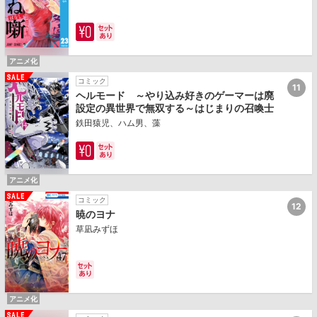
アニメ化
コミック
11
ヘルモード ～やり込み好きのゲーマーは廃
設定の異世界で無双する～はじまりの召喚士
鉄田猿児、ハム男、藻
アニメ化
コミック
12
暁のヨナ
草凪みずほ
アニメ化