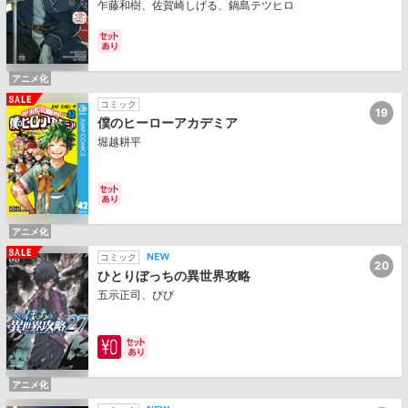
俺を放ってくれない件～
乍藤和樹、佐賀崎しげる、鍋島テツヒロ
アニメ化
コミック
19
僕のヒーローアカデミア
堀越耕平
アニメ化
コミック
20
ひとりぼっちの異世界攻略
五示正司、びび
アニメ化