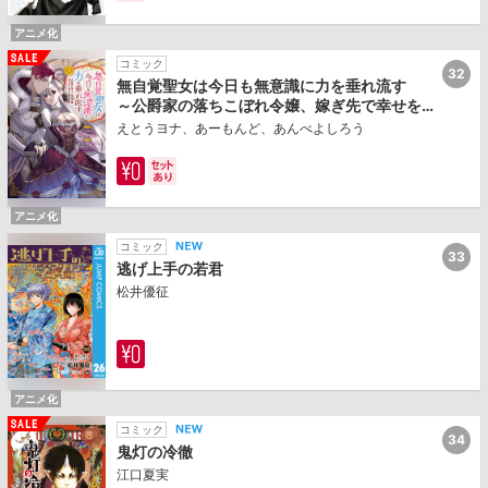
アニメ化
コミック
32
無自覚聖女は今日も無意識に力を垂れ流す
～公爵家の落ちこぼれ令嬢、嫁ぎ先で幸せを
掴み取る～
えとうヨナ、あーもんど、あんべよしろう
アニメ化
コミック
33
逃げ上手の若君
松井優征
アニメ化
コミック
34
鬼灯の冷徹
江口夏実