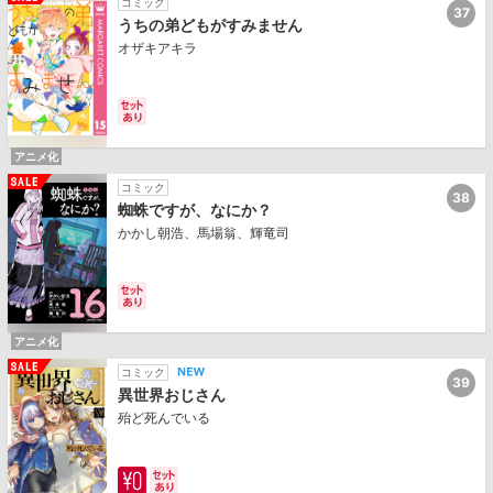
コミック
37
うちの弟どもがすみません
オザキアキラ
アニメ化
コミック
38
蜘蛛ですが、なにか？
かかし朝浩、馬場翁、輝竜司
アニメ化
コミック
39
異世界おじさん
殆ど死んでいる