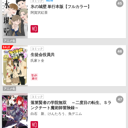
コミック
45
氷の城壁 単行本版【フルカラー】
阿賀沢紅茶
アニメ化
コミック
46
生徒会役員共
氏家ト全
アニメ化
コミック
47
落第賢者の学院無双 ～二度目の転生、Ｓラ
ンクチート魔術師冒険録～
白石 新、けんたろう、魚デニム