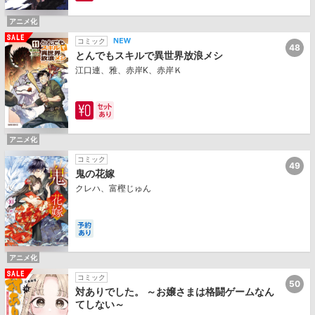
アニメ化
コミック
48
とんでもスキルで異世界放浪メシ
江口連、雅、赤岸K、赤岸Ｋ
アニメ化
コミック
49
鬼の花嫁
クレハ、富樫じゅん
アニメ化
コミック
50
対ありでした。 ～お嬢さまは格闘ゲームなん
てしない～