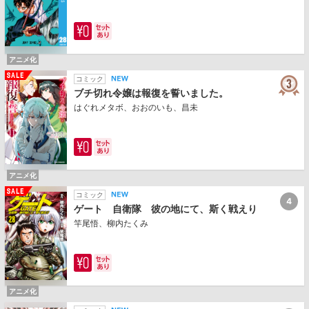
アニメ化
コミック
ブチ切れ令嬢は報復を誓いました。
はぐれメタボ、おおのいも、昌未
アニメ化
コミック
4
ゲート 自衛隊 彼の地にて、斯く戦えり
竿尾悟、柳内たくみ
アニメ化