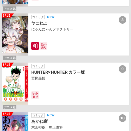
アニメ化
コミック
8
ヤニねこ
にゃんにゃんファクトリー
アニメ化
コミック
9
HUNTER×HUNTER カラー版
冨樫義博
アニメ化
コミック
10
あかね噺
末永裕樹、馬上鷹将