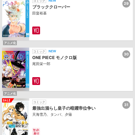
コミック
29
ブラッククローバー
田畠裕基
アニメ化
コミック
30
ONE PIECE モノクロ版
尾田栄一郎
アニメ化
コミック
31
最強出涸らし皇子の暗躍帝位争い
天海雪乃、タンバ、夕薙