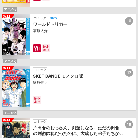
アニメ化
コミック
16
ワールドトリガー
葦原大介
アニメ化
コミック
17
SKET DANCE モノクロ版
篠原健太
アニメ化
コミック
18
片田舎のおっさん、剣聖になる～ただの田舎
の剣術師範だったのに、大成した弟子たちが