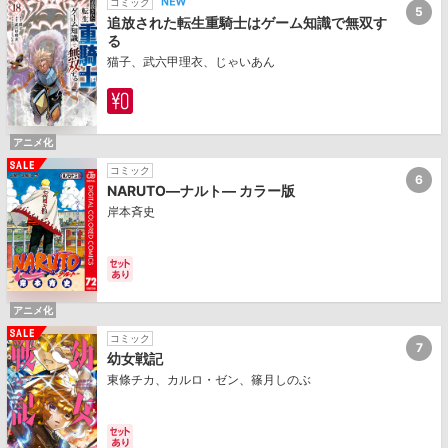
コミック
5
追放された転生重騎士はゲーム知識で無双す
る
猫子、武六甲理衣、じゃいあん
アニメ化
コミック
6
NARUTO―ナルト― カラー版
岸本斉史
アニメ化
コミック
7
幼女戦記
東條チカ、カルロ・ゼン、篠月しのぶ