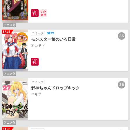
アニメ化
コミック
35
モンスター娘のいる日常
オカヤド
アニメ化
コミック
36
邪神ちゃんドロップキック
ユキヲ
アニメ化