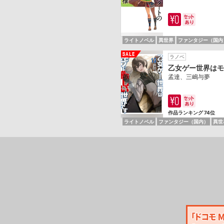
ライトノベル
異世界
ファンタジー（国内
ラノベ
乙女ゲー世界はモ
孟達、三嶋与夢
作品ランキング 74位
ライトノベル
ファンタジー（国内）
異世