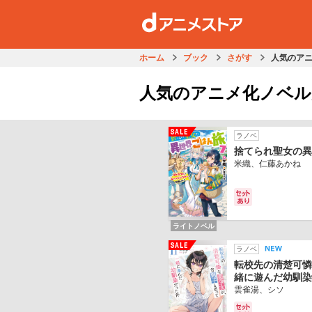
ホーム
ブック
さがす
人気のアニ
人気のアニメ化ノベルが
ラノベ
捨てられ聖女の異
米織、仁藤あかね
ライトノベル
ラノベ
転校先の清楚可憐
緒に遊んだ幼馴染
雲雀湯、シソ