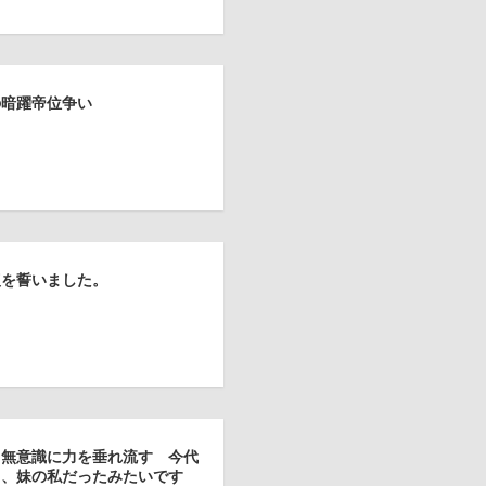
の暗躍帝位争い
復を誓いました。
も無意識に力を垂れ流す 今代
く、妹の私だったみたいです