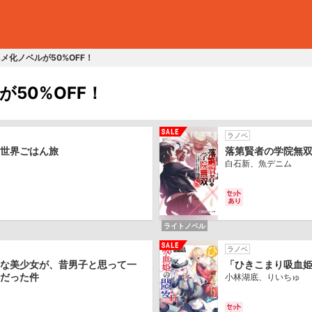
メ化ノベルが50%OFF！
50%OFF！
ラノベ
世界ごはん旅
落第賢者の学院無
白石新、魚デニム
ライトノベル
ラノベ
な美少女が、昔男子と思って一
「ひきこまり吸血姫
だった件
小林湖底、りいちゅ