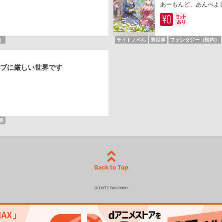
あーもんど、あんべよ
）
ライトノベル
異世界
ファンタジー（国内）
ブに厳しい世界です
界
Back to Top
(C) NTT DOCOMO