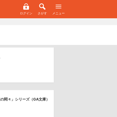
ログイン
さがす
メニュー
双
の悶々」シリーズ（GA文庫）