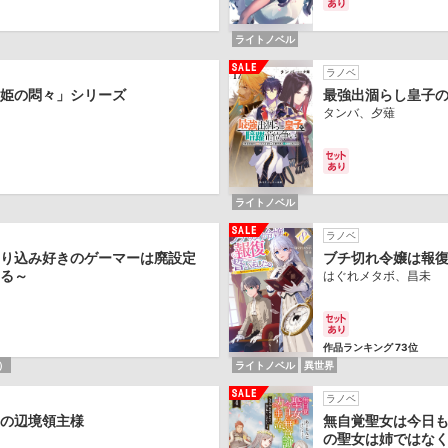
ライトノベル
ラノベ
姫の悶々」シリーズ
最強出涸らし皇子
タンバ、夕薙
ライトノベル
ラノベ
り込み好きのゲーマーは廃設定
ブチ切れ令嬢は報
る～
はぐれメタボ、昌未
作品ランキング 73位
）
ライトノベル
異世界
ラノベ
の辺境領主様
無自覚聖女は今日
の聖女は姉ではな