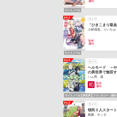
ライトノベル
ラノベ
「ひきこまり吸血
小林湖底、りいちゅ
ライトノベル
ラノベ
ヘルモード ～や
の異世界で無双す
ハム男、藻
ライトノベル
異世界
ファンタジー（国内
ラノベ
領民０人スタート
風楼、キンタ