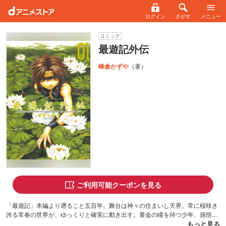
ログイン
さがす
メニュー
コミック
最遊記外伝
峰倉かずや
（著）
ご利用可能クーポンを見る
「最遊記」本編より遡ること五百年。舞台は神々の住まいし天界。常に桜咲き
誇る常春の世界が、ゆっくりと確実に動き出す。黄金の瞳を持つ少年、孫悟空
の出現によって……。この物語から、最遊記がはじまる――！
もっと見る