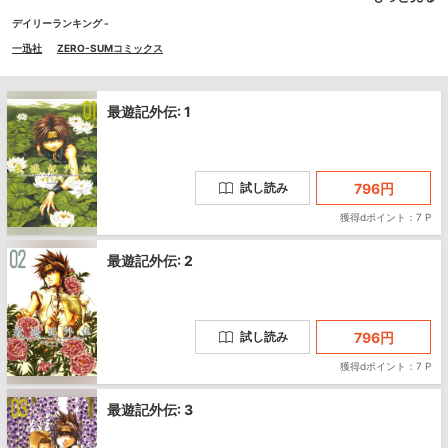
デイリーランキング -
一迅社
ZERO-SUMコミックス
最遊記外伝: 1
796
円
試し読み
獲得dポイント：7 P
最遊記外伝: 2
796
円
試し読み
獲得dポイント：7 P
最遊記外伝: 3