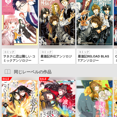
コミック
コミック
コミック
ヲタクに恋は難しい コ
最遊記外伝アンソロジ
最遊記RELOAD BLAS
ミックアンソロジー
ー
Tアンソロジー
同じレーベルの作品