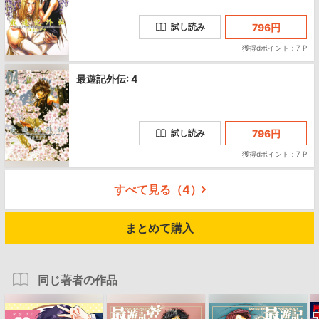
796
円
試し読み
獲得dポイント：7 P
最遊記外伝: 4
796
円
試し読み
獲得dポイント：7 P
すべて見る（
4
）
まとめて購入
同じ著者の作品