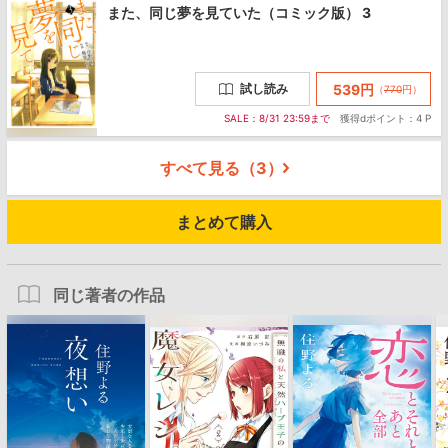
また、同じ夢を見ていた（コミック版） 3
539
円
試し読み
（
770
円
）
SALE：8/31 23:59まで
獲得dポイント：4 P
すべて見る（
3
）
まとめて購入
同じ著者の作品