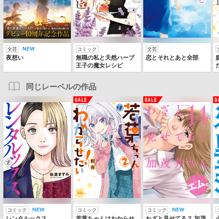
文芸
コミック
文芸
夜想い
無職の私と天然ハーブ
恋とそれとあと全部
王子の魔女レシピ
同じレーベルの作品
コミック
コミック
コミック
レンタルックス
若葉ちゃんはわからせ
わざと見せてる？ 加茂