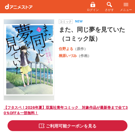
ログイン
さがす
メニュー
コミック
また、同じ夢を見ていた
（コミック版）
住野よる
（原作）
桐原いづみ
（作画）
【フタスペ！2026年夏】双葉社青年コミック 対象作品が最新巻まで全て3
0％OFF＆一部無料！
ご利用可能クーポンを見る