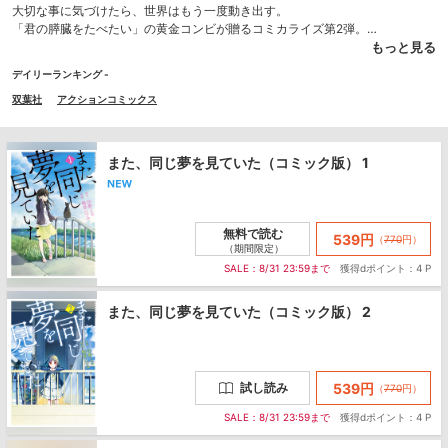
大切な事に気づけたら、世界はもう一度動き出す。
「君の膵臓をたべたい」の黄金コンビが贈るコミカライズ第2弾。
学校に友達がいない少女・奈ノ花が出会ったのは、手首に傷がある「南さ
もっと見る
ん」、とても格好いい「アバズレさん」、一人暮らしの「おばあちゃん」、そ
デイリーランキング -
れに尻尾の短い「彼女」でした。きっと誰にでも「やり直したい」ことがあ
る…。
双葉社
アクションコミックス
ベストセラーの感動をそのままコミックに！
また、同じ夢を見ていた（コミック版） 1
無料で読む
539
円
（
770
円
）
（期間限定）
SALE：8/31 23:59まで
獲得dポイント：4 P
また、同じ夢を見ていた（コミック版） 2
539
円
試し読み
（
770
円
）
SALE：8/31 23:59まで
獲得dポイント：4 P