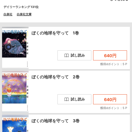
夢を共有する同級生に出会い…！？
デイリーランキング 131位
白泉社
白泉社文庫
ぼくの地球を守って 1巻
640
円
試し読み
獲得dポイント：5 P
ぼくの地球を守って 2巻
640
円
試し読み
獲得dポイント：5 P
ぼくの地球を守って 3巻