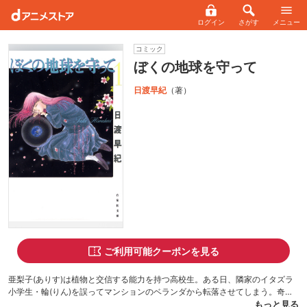
ログイン
さがす
メニュー
コミック
ぼくの地球を守って
日渡早紀
（著）
ご利用可能クーポンを見る
亜梨子(ありす)は植物と交信する能力を持つ高校生。ある日、隣家のイタズラ
小学生・輪(りん)を誤ってマンションのベランダから転落させてしまう。奇跡
的に回復した輪は、もう一人の自分に覚醒していた…。一方、亜梨子は前世の
もっと見る