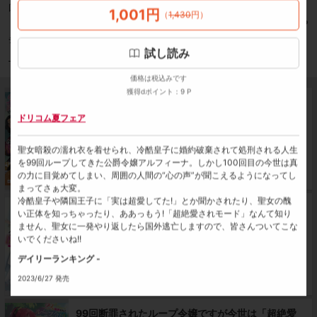
回ループしてきた公爵令嬢アルフィーナ。しかし100回目の今世は真の力に目
1,001
円
（
1,430
円
）
覚めてしまい、周囲の人間の“心の声”が聞こえるようになってしまってさぁ大
もっと見る
変。
デイリーランキング -
冷酷皇子や隣国王子に「実は超愛してた!」とか聞かされたり、聖女の醜い正体
試し読み
を知っちゃったり、ああっもう!「超絶愛されモード」なんて知りません、聖女
ドリコム
DREノベルス
に一発やり返したら国外逃亡しますので、皆さんついてこないでくださいね!!
価格は税込みです
獲得dポイント：9 P
99回断罪されたループ令嬢ですが今世は「超絶愛
されモード」ですって!? ～真の力に目覚めて始まる
ドリコム夏フェア
100回目の人生～
聖女暗殺の濡れ衣を着せられ、冷酷皇子に婚約破棄されて処刑される人生
1,001
円
試し読み
（
1,430
円
）
を99回ループしてきた公爵令嬢アルフィーナ。しかし100回目の今世は真
の力に目覚めてしまい、周囲の人間の“心の声”が聞こえるようになってし
SALE：8/25 23:59まで
獲得dポイント：9 P
まってさぁ大変。
冷酷皇子や隣国王子に「実は超愛してた!」とか聞かされたり、聖女の醜
99回断罪されたループ令嬢ですが今世は「超絶愛
い正体を知っちゃったり、ああっもう!「超絶愛されモード」なんて知り
されモード」ですって!?2 ～真の力に目覚めて始ま
ません、聖女に一発やり返したら国外逃亡しますので、皆さんついてこな
る100回目の人生～
いでくださいね!!
デイリーランキング -
1,001
円
試し読み
（
1,430
円
）
2023/6/27 発売
SALE：8/25 23:59まで
獲得dポイント：9 P
裕時悠示
（著者）
ひだかなみ
（イラスト）
99回断罪されたループ令嬢ですが今世は「超絶愛