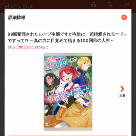
ログイン
さがす
メニュー
詳細情報
ラノベ
99回断罪されたループ令
99回断罪されたループ令嬢ですが今世は「超絶愛されモード」
嬢ですが今世は「超絶愛さ
ですって!? ～真の力に目覚めて始まる100回目の人生～
れモード」ですって!?
SALE：2026/8/25 23:59まで
裕時悠示
（著者）
ひだかなみ
（イラスト）
次巻
ドリコム夏フェア
ご利用可能クーポンを見る
聖女暗殺の濡れ衣を着せられ、冷酷皇子に婚約破棄されて処刑される人生を99