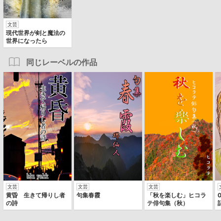
文芸
現代世界が剣と魔法の
世界になったら
同じレーベルの作品
文芸
文芸
文芸
黄昏 生きて帰りし者
句集春霞
「秋を楽しむ」ヒコラ
の詩
テ俳句集（秋）