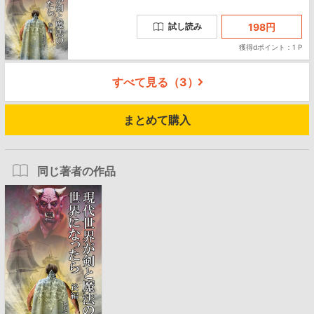
198
円
試し読み
獲得dポイント：1 P
すべて見る（
3
）
まとめて購入
同じ著者の作品