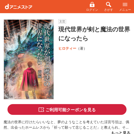
ログイン
さがす
メニュー
文芸
現代世界が剣と魔法の世界
になったら
ヒロティー
（著）
ご利用可能クーポンを見る
魔法の世界に行けたらいいなと、夢のようなことを考えていた涼宮弓弦は、偶
然、出会ったホームレスから「祈って願って念じることだ」と教えられ、それ
を実践していくうちに、ある日、突然、世界が変わる。24歳の弓弦はいつの間
もっと見る