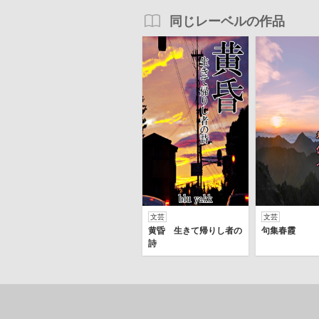
同じレーベルの作品
文芸
文芸
黄昏 生きて帰りし者の
句集春霞
詩