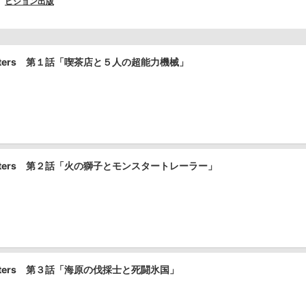
ビジョン出版
asters 第１話「喫茶店と５人の超能力機械」
asters 第２話「火の獅子とモンスタートレーラー」
sters 第３話「海原の伐採士と死闘氷国」