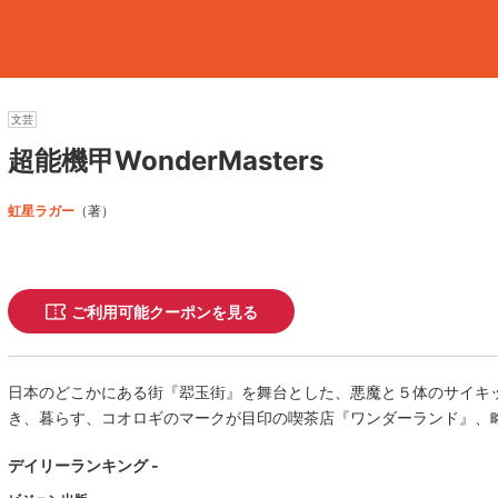
文芸
超能機甲WonderMasters
虹星ラガー
（著）
ご利用可能クーポンを見る
日本のどこかにある街『翆玉街』を舞台とした、悪魔と５体のサイキ
き、暮らす、コオロギのマークが目印の喫茶店『ワンダーランド』、
デイリーランキング -