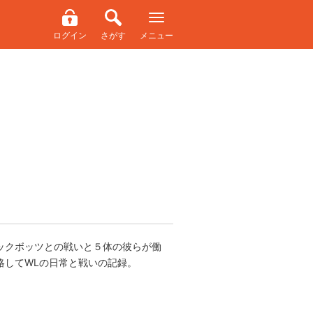
ログイン
さがす
メニュー
ックボッツとの戦いと５体の彼らが働
略してWLの日常と戦いの記録。