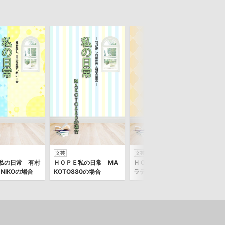
文芸
文芸
文芸
私の日常 有村
ＨＯＰＥ私の日常 MA
ＨＯＰＥ私の日常 ヒコ
Ｈ
NIKOの場合
KOTO880の場合
ラテの場合
ー