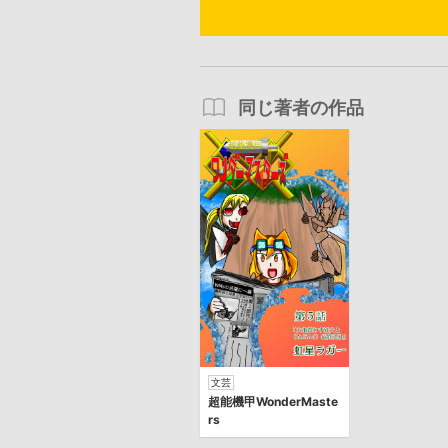
同じ著者の作品
文芸
超能機甲WonderMaste
rs