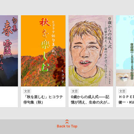
文芸
文芸
文芸
「秋を楽しむ」ヒコラテ
0歳からの成人式――記
ＨＯＰＥ
俳句集（秋）
憶が消え、生命の火が点
健一・KU
った日のこと――
Back to Top