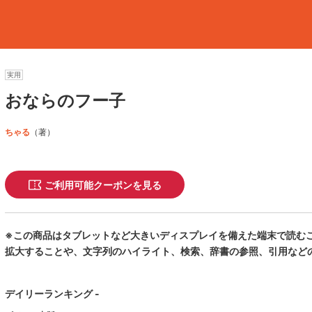
実用
おならのフー子
ちゃる
（著）
ご利用可能クーポンを見る
※この商品はタブレットなど大きいディスプレイを備えた端末で読む
拡大することや、文字列のハイライト、検索、辞書の参照、引用など
フー子は世話好きで元気な女の子です。転入生の男の子がクラスに馴
デイリーランキング -
スのみんなは転入生を素直に受け入れようとしません。困ったフー子